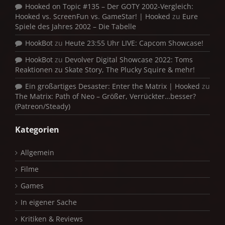
Hooked on Topic #135 – Der GOTY 2002-Vergleich:
Hooked vs. ScreenFun vs. GameStar! | Hooked
zu
Eure
Spiele des Jahres 2002 – Die Tabelle
HookBot
zu
Heute 23:55 Uhr LIVE: Capcom Showcase!
HookBot
zu
Devolver Digital Showcase 2022: Toms
Reaktionen zu Skate Story, The Plucky Squire & mehr!
Ein großartiges Desaster: Enter the Matrix | Hooked
zu
The Matrix: Path of Neo – Größer, Verrückter…besser?
(Patreon/Steady)
Kategorien
Allgemein
Filme
Games
In eigener Sache
Kritiken & Reviews