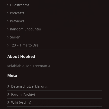
Livestreams
Podcasts
Previews
Random Encounter
Serien
T23 – Time to Drei
About Hooked
»Blablabla, Mr. Freeman.«
Meta
Datenschutzerklärung
Forum (Archiv)
Wiki (Archiv)