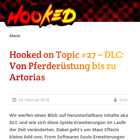
Skip
Menü
to
content
Hooked on Topic #27 – DLC:
Unterstützt Hooked!
Von Pferderüstung bis zu
Exklusiv für Supporter*innen
Artorias
Impressum
10. Februar 2018
Tom
Jobs
Wir werfen einen Blick auf herunterladbare Inhalte aka
DLC und wie sich diese Spiele-Erweiterungen im Laufe
Discord
der Zeit veränderten. Dabei geht’s um Mass Effects
kleine Add-ons, From Softwares Souls-Erweiterungen