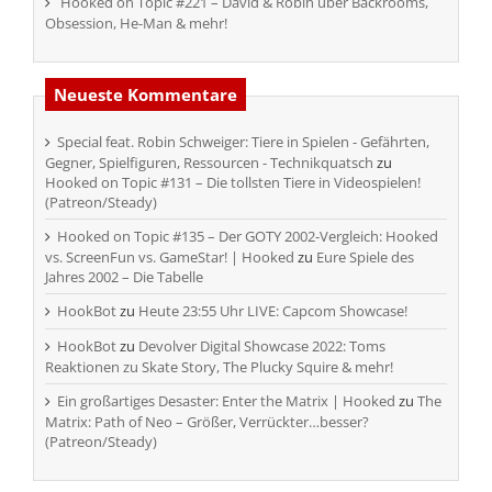
Hooked on Topic #221 – David & Robin über Backrooms,
Obsession, He-Man & mehr!
Neueste Kommentare
Special feat. Robin Schweiger: Tiere in Spielen - Gefährten,
Gegner, Spielfiguren, Ressourcen - Technikquatsch
zu
Hooked on Topic #131 – Die tollsten Tiere in Videospielen!
(Patreon/Steady)
Hooked on Topic #135 – Der GOTY 2002-Vergleich: Hooked
vs. ScreenFun vs. GameStar! | Hooked
zu
Eure Spiele des
Jahres 2002 – Die Tabelle
HookBot
zu
Heute 23:55 Uhr LIVE: Capcom Showcase!
HookBot
zu
Devolver Digital Showcase 2022: Toms
Reaktionen zu Skate Story, The Plucky Squire & mehr!
Ein großartiges Desaster: Enter the Matrix | Hooked
zu
The
Matrix: Path of Neo – Größer, Verrückter…besser?
(Patreon/Steady)