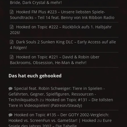
Bride, Dark Crystal & mehr!
Hooked FM Plus #223 – Unsere liebsten Spiele-
Soundtracks – Teil 14 feat. Benny von Ink Ribbon Radio
Hooked on Topic #222 – Rückblick aufs 1. Halbjahr
2026!
Dark Souls 2 Sunken King DLC – Early Access auf alle
4 Folgen!
Hooked on Topic #221 – David & Robin über
Backrooms, Obsession, He-Man & mehr!
Das hat euch gehooked
Special feat. Robin Schweiger: Tiere in Spielen -
Gefährten, Gegner, Spielfiguren, Ressourcen -
Technikquatsch
zu
Hooked on Topic #131 – Die tollsten
Tiere in Videospielen! (Patreon/Steady)
Hooked on Topic #135 – Der GOTY 2002-Vergleich:
Hooked vs. ScreenFun vs. GameStar! | Hooked
zu
Eure
Spiele des Jahres 2002 – Die Tabelle