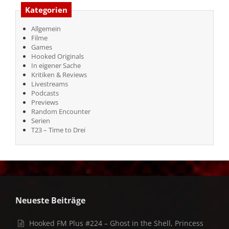
Kategorien
Allgemein
Filme
Games
Hooked Originals
In eigener Sache
Kritiken & Reviews
Livestreams
Podcasts
Previews
Random Encounter
Serien
T23 – Time to Drei
Neueste Beiträge
Hooked FM Plus #224 – Ghost in the Shell, Princess