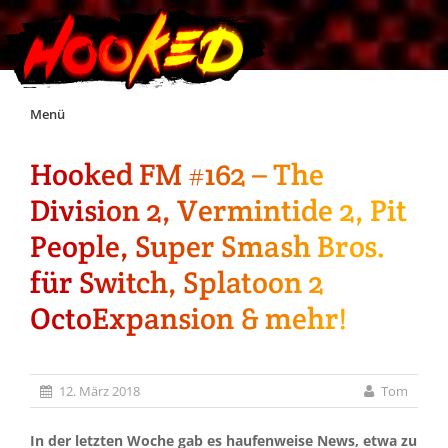
Skip
Menü
to
content
Hooked FM #162 – The
Unterstützt Hooked!
Division 2, Vermintide 2, Pit
Exklusiv für Supporter*innen
People, Super Smash Bros.
für Switch, Splatoon 2
Impressum
OctoExpansion & mehr!
Jobs
12. März 2018
Tom
Discord
In der letzten Woche gab es haufenweise News, etwa zu