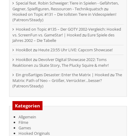
Special feat. Robin Schweiger: Tiere in Spielen - Gefährten,
Gegner, Spielfiguren, Ressourcen - Technikquatsch
zu
Hooked on Topic #131 – Die tollsten Tiere in Videospielen!
(Patreon/Steady)
Hooked on Topic #135 – Der GOTY 2002-Vergleich: Hooked
vs. ScreenFun vs. GameStar! | Hooked
zu
Eure Spiele des
Jahres 2002 – Die Tabelle
HookBot
zu
Heute 23:55 Uhr LIVE: Capcom Showcase!
HookBot
zu
Devolver Digital Showcase 2022: Toms
Reaktionen zu Skate Story, The Plucky Squire & mehr!
Ein großartiges Desaster: Enter the Matrix | Hooked
zu
The
Matrix: Path of Neo – Größer, Verrückter…besser?
(Patreon/Steady)
Kategorien
Allgemein
Filme
Games
Hooked Originals