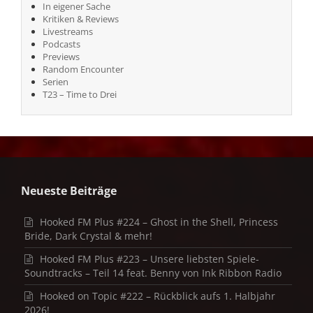
In eigener Sache
Kritiken & Reviews
Livestreams
Podcasts
Previews
Random Encounter
Serien
T23 – Time to Drei
Neueste Beiträge
Hooked FM Plus #224 – Ghost in the Shell, Princess
Bride, Dark Crystal & mehr!
Hooked FM Plus #223 – Unsere liebsten Spiele-
Soundtracks – Teil 14 feat. Benny von Ink Ribbon Radio
Hooked on Topic #222 – Rückblick aufs 1. Halbjahr
2026!