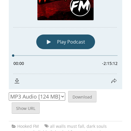
Download
Show URL
Hooked FM
all walls must fall
,
dark souls