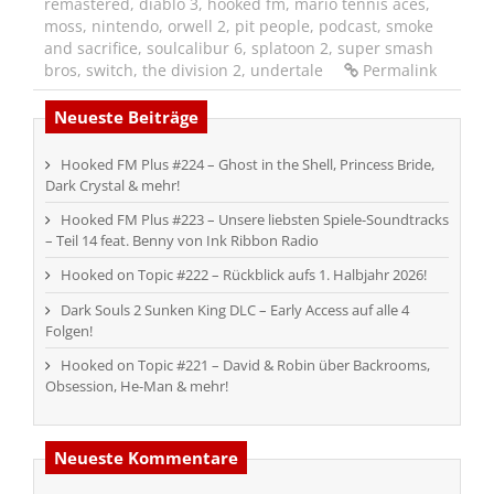
remastered
,
diablo 3
,
hooked fm
,
mario tennis aces
,
moss
,
nintendo
,
orwell 2
,
pit people
,
podcast
,
smoke
and sacrifice
,
soulcalibur 6
,
splatoon 2
,
super smash
bros
,
switch
,
the division 2
,
undertale
Permalink
Neueste Beiträge
Hooked FM Plus #224 – Ghost in the Shell, Princess Bride,
Dark Crystal & mehr!
Hooked FM Plus #223 – Unsere liebsten Spiele-Soundtracks
– Teil 14 feat. Benny von Ink Ribbon Radio
Hooked on Topic #222 – Rückblick aufs 1. Halbjahr 2026!
Dark Souls 2 Sunken King DLC – Early Access auf alle 4
Folgen!
Hooked on Topic #221 – David & Robin über Backrooms,
Obsession, He-Man & mehr!
Neueste Kommentare