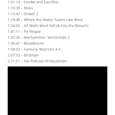
1:01:14 – Smoke and Sacrifice
1:10:39 – Moss
1:15:47 – Orwell 2
1:18:48 – Where the Water Tastes Like Wine
1:24:55 – All Walls Must Fall (& Into the Breach)
1:41:11 – Pit People
1:47:35 – Warhammer: Vermintide 2
1:56:47 – Bloodborne
1:58:02 – Samurai Warriors 4-II
2:07:53 – Birdman
2:11:51 – Die Podcast-Produzenten