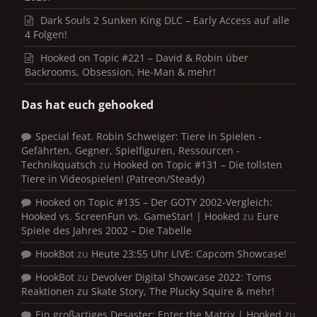
Dark Souls 2 Sunken King DLC – Early Access auf alle
4 Folgen!
Hooked on Topic #221 – David & Robin über
Backrooms, Obsession, He-Man & mehr!
Das hat euch gehooked
Special feat. Robin Schweiger: Tiere in Spielen -
Gefährten, Gegner, Spielfiguren, Ressourcen -
Technikquatsch
zu
Hooked on Topic #131 – Die tollsten
Tiere in Videospielen! (Patreon/Steady)
Hooked on Topic #135 – Der GOTY 2002-Vergleich:
Hooked vs. ScreenFun vs. GameStar! | Hooked
zu
Eure
Spiele des Jahres 2002 – Die Tabelle
HookBot
zu
Heute 23:55 Uhr LIVE: Capcom Showcase!
HookBot
zu
Devolver Digital Showcase 2022: Toms
Reaktionen zu Skate Story, The Plucky Squire & mehr!
Ein großartiges Desaster: Enter the Matrix | Hooked
zu