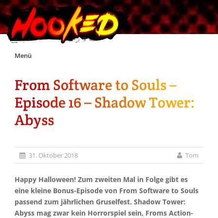
Skip
Menü
to
content
From Software to Souls –
Unterstützt Hooked!
Episode 16 – Shadow Tower:
Exklusiv für Supporter*innen
Abyss
Impressum
31. Oktober 2018
Tom
Jobs
Happy Halloween! Zum zweiten Mal in Folge gibt es
eine kleine Bonus-Episode von From Software to Souls
Discord
passend zum jährlichen Gruselfest. Shadow Tower:
Abyss mag zwar kein Horrorspiel sein, Froms Action-