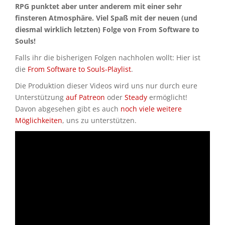
RPG punktet aber unter anderem mit einer sehr
finsteren Atmosphäre. Viel Spaß mit der neuen (und
diesmal wirklich letzten) Folge von From Software to
Souls!
Falls ihr die bisherigen Folgen nachholen wollt: Hier ist
die
From Software to Souls-Playlist
.
Die Produktion dieser Videos wird uns nur durch eure
Unterstützung
auf Patreon
oder
Steady
ermöglicht!
Davon abgesehen gibt es auch
noch viele weitere
Möglichkeiten
, uns zu unterstützen.