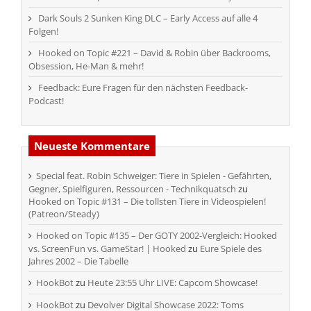
Dark Souls 2 Sunken King DLC – Early Access auf alle 4
Folgen!
Hooked on Topic #221 – David & Robin über Backrooms,
Obsession, He-Man & mehr!
Feedback: Eure Fragen für den nächsten Feedback-
Podcast!
Neueste Kommentare
Special feat. Robin Schweiger: Tiere in Spielen - Gefährten,
Gegner, Spielfiguren, Ressourcen - Technikquatsch
zu
Hooked on Topic #131 – Die tollsten Tiere in Videospielen!
(Patreon/Steady)
Hooked on Topic #135 – Der GOTY 2002-Vergleich: Hooked
vs. ScreenFun vs. GameStar! | Hooked
zu
Eure Spiele des
Jahres 2002 – Die Tabelle
HookBot
zu
Heute 23:55 Uhr LIVE: Capcom Showcase!
HookBot
zu
Devolver Digital Showcase 2022: Toms