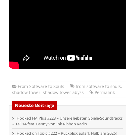
From Software to Souls
from software to souls
,
shadow tower
,
shadow tower abyss
Permalink
Neueste Beiträge
Hooked FM Plus #223 – Unsere liebsten Spiele-Soundtracks
– Teil 14 feat. Benny von Ink Ribbon Radio
Hooked on Topic #222 – Rückblick aufs 1. Halbjahr 2026!