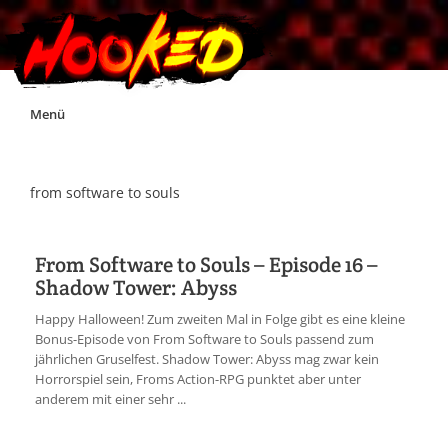
Skip
Menü
to
content
Unterstützt Hooked!
from software to souls
Exklusiv für Supporter*innen
From Software to Souls – Episode 16 –
Shadow Tower: Abyss
Impressum
Happy Halloween! Zum zweiten Mal in Folge gibt es eine kleine
Bonus-Episode von From Software to Souls passend zum
Jobs
jährlichen Gruselfest. Shadow Tower: Abyss mag zwar kein
Horrorspiel sein, Froms Action-RPG punktet aber unter
anderem mit einer sehr ...
Discord