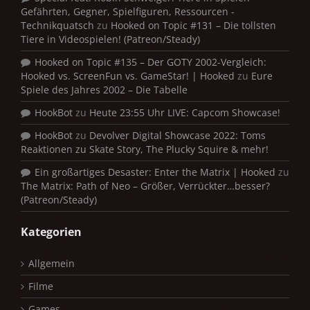
Gefährten, Gegner, Spielfiguren, Ressourcen -
Technikquatsch
zu
Hooked on Topic #131 – Die tollsten
Tiere in Videospielen! (Patreon/Steady)
Hooked on Topic #135 – Der GOTY 2002-Vergleich:
Hooked vs. ScreenFun vs. GameStar! | Hooked
zu
Eure
Spiele des Jahres 2002 – Die Tabelle
HookBot
zu
Heute 23:55 Uhr LIVE: Capcom Showcase!
HookBot
zu
Devolver Digital Showcase 2022: Toms
Reaktionen zu Skate Story, The Plucky Squire & mehr!
Ein großartiges Desaster: Enter the Matrix | Hooked
zu
The Matrix: Path of Neo – Größer, Verrückter…besser?
(Patreon/Steady)
Kategorien
Allgemein
Filme
Games