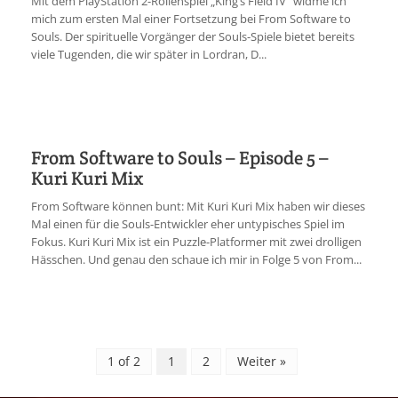
Mit dem PlayStation 2-Rollenspiel „King’s Field IV“ widme ich
mich zum ersten Mal einer Fortsetzung bei From Software to
Souls. Der spirituelle Vorgänger der Souls-Spiele bietet bereits
viele Tugenden, die wir später in Lordran, D...
From Software to Souls – Episode 5 –
Kuri Kuri Mix
From Software können bunt: Mit Kuri Kuri Mix haben wir dieses
Mal einen für die Souls-Entwickler eher untypisches Spiel im
Fokus. Kuri Kuri Mix ist ein Puzzle-Platformer mit zwei drolligen
Hässchen. Und genau den schaue ich mir in Folge 5 von From...
1 of 2
1
2
Weiter »