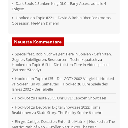
Dark Souls 2 Sunken King DLC – Early Access auf alle 4
Folgen!
Hooked on Topic #221 – David & Robin über Backrooms,
Obsession, He-Man & mehr!
Neueste Kommentare
Special feat. Robin Schweiger: Tiere in Spielen - Gefährten,
Gegner, Spielfiguren, Ressourcen - Technikquatsch
zu
Hooked on Topic #131 – Die tollsten Tiere in Videospielen!
(Patreon/Steady)
Hooked on Topic #135 – Der GOTY 2002-Vergleich: Hooked
vs. ScreenFun vs. GameStar! | Hooked
zu
Eure Spiele des
Jahres 2002 – Die Tabelle
HookBot
zu
Heute 23:55 Uhr LIVE: Capcom Showcase!
HookBot
zu
Devolver Digital Showcase 2022: Toms
Reaktionen zu Skate Story, The Plucky Squire & mehr!
Ein großartiges Desaster: Enter the Matrix | Hooked
zu
The
Matrix: Path of Neo – Größer, Verrückter…besser?