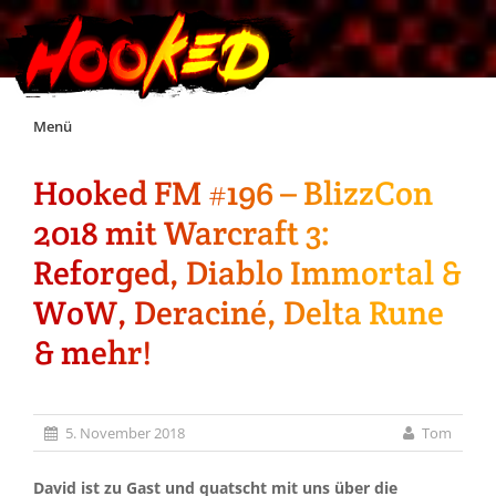
Skip
Menü
to
content
Hooked FM #196 – BlizzCon
Unterstützt Hooked!
2018 mit Warcraft 3:
Exklusiv für Supporter*innen
Reforged, Diablo Immortal &
WoW, Deraciné, Delta Rune
Impressum
& mehr!
Jobs
5. November 2018
Tom
Discord
David ist zu Gast und quatscht mit uns über die