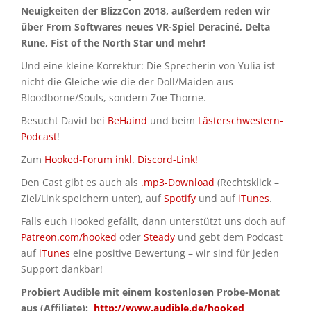
Neuigkeiten der BlizzCon 2018, außerdem reden wir
über From Softwares neues VR-Spiel Deraciné, Delta
Rune, Fist of the North Star und mehr!
Und eine kleine Korrektur: Die Sprecherin von Yulia ist
nicht die Gleiche wie die der Doll/Maiden aus
Bloodborne/Souls, sondern Zoe Thorne.
Besucht David bei
BeHaind
und beim
Lästerschwestern-
Podcast
!
Zum
Hooked-Forum inkl. Discord-Link!
Den Cast gibt es auch als
.mp3-Download
(Rechtsklick –
Ziel/Link speichern unter), auf
Spotify
und auf
iTunes
.
Falls euch Hooked gefällt, dann unterstützt uns doch auf
Patreon.com/hooked
oder
Steady
und gebt dem Podcast
auf
iTunes
eine positive Bewertung – wir sind für jeden
Support dankbar!
Probiert Audible mit einem kostenlosen Probe-Monat
aus (Affiliate):
http://www.audible.de/hooked