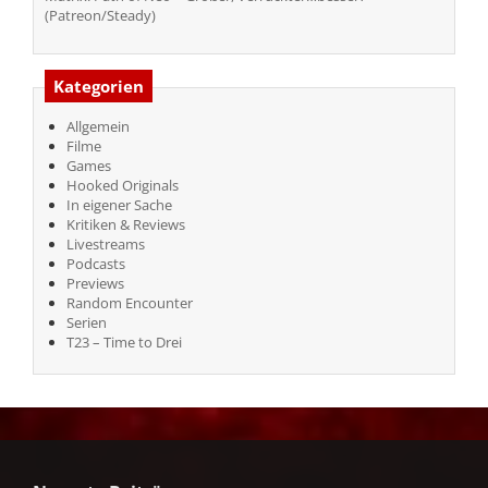
(Patreon/Steady)
Kategorien
Allgemein
Filme
Games
Hooked Originals
In eigener Sache
Kritiken & Reviews
Livestreams
Podcasts
Previews
Random Encounter
Serien
T23 – Time to Drei