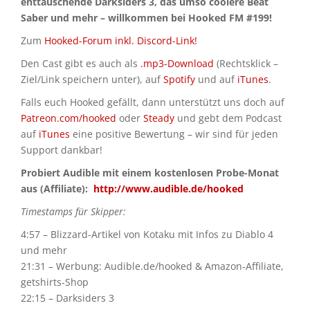
enttäuschende Darksiders 3, das umso coolere Beat
Saber und mehr – willkommen bei Hooked FM #199!
Zum
Hooked-Forum inkl. Discord-Link!
Den Cast gibt es auch als
.mp3-Download
(Rechtsklick –
Ziel/Link speichern unter), auf
Spotify
und auf
iTunes
.
Falls euch Hooked gefällt, dann unterstützt uns doch auf
Patreon.com/hooked
oder
Steady
und gebt dem Podcast
auf
iTunes
eine positive Bewertung – wir sind für jeden
Support dankbar!
Probiert Audible mit einem kostenlosen Probe-Monat
aus (Affiliate):
http://www.audible.de/hooked
Timestamps für Skipper:
4:57 – Blizzard-Artikel von Kotaku mit Infos zu Diablo 4
und mehr
21:31 – Werbung: Audible.de/hooked & Amazon-Affiliate,
getshirts-Shop
22:15 – Darksiders 3