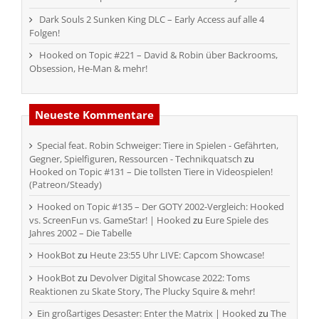
Dark Souls 2 Sunken King DLC – Early Access auf alle 4
Folgen!
Hooked on Topic #221 – David & Robin über Backrooms,
Obsession, He-Man & mehr!
Neueste Kommentare
Special feat. Robin Schweiger: Tiere in Spielen - Gefährten,
Gegner, Spielfiguren, Ressourcen - Technikquatsch
zu
Hooked on Topic #131 – Die tollsten Tiere in Videospielen!
(Patreon/Steady)
Hooked on Topic #135 – Der GOTY 2002-Vergleich: Hooked
vs. ScreenFun vs. GameStar! | Hooked
zu
Eure Spiele des
Jahres 2002 – Die Tabelle
HookBot
zu
Heute 23:55 Uhr LIVE: Capcom Showcase!
HookBot
zu
Devolver Digital Showcase 2022: Toms
Reaktionen zu Skate Story, The Plucky Squire & mehr!
Ein großartiges Desaster: Enter the Matrix | Hooked
zu
The