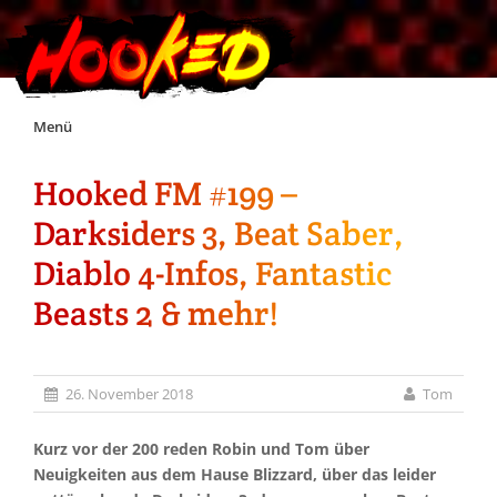
Skip
Menü
to
content
Hooked FM #199 –
Unterstützt Hooked!
Darksiders 3, Beat Saber,
Exklusiv für Supporter*innen
Diablo 4-Infos, Fantastic
Beasts 2 & mehr!
Impressum
Jobs
26. November 2018
Tom
Discord
Kurz vor der 200 reden Robin und Tom über
Neuigkeiten aus dem Hause Blizzard, über das leider