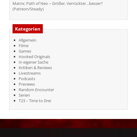
Matrix: Path of Neo – Größer, Verrückter…besser?
(Patreon/Steady)
Kategorien
Allgemein
Filme
Games
Hooked Originals
In eigener Sache
Kritiken & Reviews
Livestreams
Podcasts
Previews
Random Encounter
Serien
T23 – Time to Drei