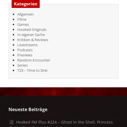
Kategorien
Allgemein
Filme
Games
Hooked Originals
In eigener Sache
Kritiken & Reviews
Livestreams
Podcasts
Previews
Random Encounter
Serien
T23 – Time to Drei
Neueste Beiträge
Hooked FM Plus #224 – Ghost in the Shell, Princess