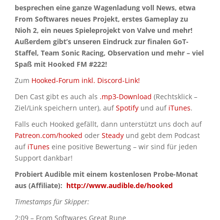
besprechen eine ganze Wagenladung voll News, etwa
From Softwares neues Projekt, erstes Gameplay zu
Nioh 2, ein neues Spieleprojekt von Valve und mehr!
Außerdem gibt’s unseren Eindruck zur finalen GoT-
Staffel, Team Sonic Racing, Observation und mehr – viel
Spaß mit Hooked FM #222!
Zum
Hooked-Forum inkl. Discord-Link!
Den Cast gibt es auch als
.mp3-Download
(Rechtsklick –
Ziel/Link speichern unter), auf
Spotify
und auf
iTunes
.
Falls euch Hooked gefällt, dann unterstützt uns doch auf
Patreon.com/hooked
oder
Steady
und gebt dem Podcast
auf
iTunes
eine positive Bewertung – wir sind für jeden
Support dankbar!
Probiert Audible mit einem kostenlosen Probe-Monat
aus (Affiliate):
http://www.audible.de/hooked
Timestamps für Skipper:
2:09 – From Softwares Great Rune