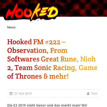
Skip
Menü
to
content
Hooked FM #222 –
Unterstützt Hooked!
Observation, From
Exklusiv für Supporter*innen
Softwares Great Rune, Nioh
2, Team Sonic Racing, Game
Impressum
of Thrones & mehr!
Jobs
27. Mai 2019
Tom
Discord
Die E3 2019 steht bevor und das merkt man! Wir