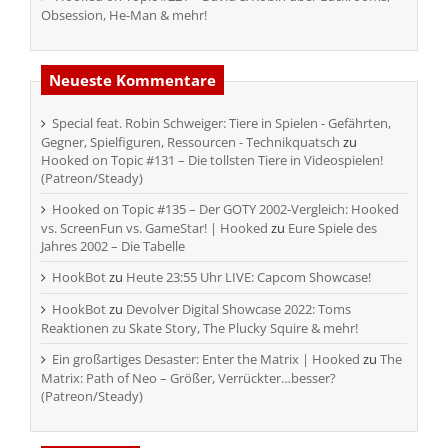
Obsession, He-Man & mehr!
Neueste Kommentare
Special feat. Robin Schweiger: Tiere in Spielen - Gefährten,
Gegner, Spielfiguren, Ressourcen - Technikquatsch
zu
Hooked on Topic #131 – Die tollsten Tiere in Videospielen!
(Patreon/Steady)
Hooked on Topic #135 – Der GOTY 2002-Vergleich: Hooked
vs. ScreenFun vs. GameStar! | Hooked
zu
Eure Spiele des
Jahres 2002 – Die Tabelle
HookBot
zu
Heute 23:55 Uhr LIVE: Capcom Showcase!
HookBot
zu
Devolver Digital Showcase 2022: Toms
Reaktionen zu Skate Story, The Plucky Squire & mehr!
Ein großartiges Desaster: Enter the Matrix | Hooked
zu
The
Matrix: Path of Neo – Größer, Verrückter…besser?
(Patreon/Steady)