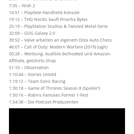
7:05 – Nioh 2
14:51 – Playdate Handheld-Konsole
19:12 – THQ Nordic kauft Piranha Bytes
25:19 – PlayStation Studios & Twisted Metal-Serie
32:09 – GOG Galaxy 2.0
39:52 – Valve arbeiten an eigenem Dota Auto Chess
46:07 – Call of Duty: Modern Warfare (2019) (ugh)
50:28 – Werbung: Audible.de/hooked und Amazon-
Affiliate, getshirts-Shop
51:10 – Observation
1:10:44 – Stories Untold
1:19:12 – Team Sonic Racing
1:30:18 – Game of Thrones Season 8 (Spoiler!)
1:50:16 – Robins Famoses Formel 1-Fest
1:54:38 – Die Podcast-Produzenten