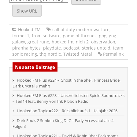
Show URL
Hooked FM
call of duty modern warfare
,
formel 1
,
from software
,
game of thrones
,
gog
,
gog
galaxy
,
great rune
,
hooked fm
,
nioh 2
,
observation
,
piranha bytes
,
playdate
,
podcast
,
stories untold
,
team
sonic racing
,
thq nordic
,
Twisted Metal
Permalink
Neueste Beiträge
Hooked FM Plus #224 – Ghost in the Shell, Princess Bride,
Dark Crystal & mehr!
Hooked FM Plus #223 – Unsere liebsten Spiele-Soundtracks
– Teil 14 feat. Benny von Ink Ribbon Radio
Hooked on Topic #222 – Rückblick aufs 1. Halbjahr 2026!
Dark Souls 2 Sunken King DLC – Early Access auf alle 4
Folgen!
Hooked on Topic #221 – David & Robin über Backrooms,