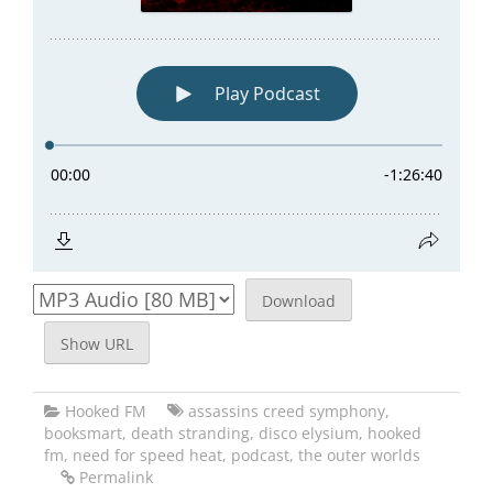
Download
Show URL
Hooked FM
assassins creed symphony
,
booksmart
,
death stranding
,
disco elysium
,
hooked
fm
,
need for speed heat
,
podcast
,
the outer worlds
Permalink