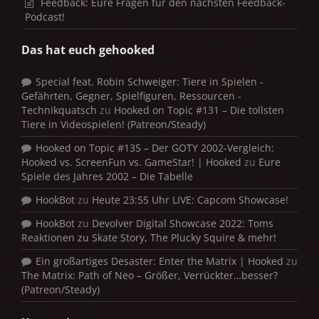
Feedback: Eure Fragen für den nächsten Feedback-
Podcast!
Das hat euch gehooked
Special feat. Robin Schweiger: Tiere in Spielen -
Gefährten, Gegner, Spielfiguren, Ressourcen -
Technikquatsch
zu
Hooked on Topic #131 – Die tollsten
Tiere in Videospielen! (Patreon/Steady)
Hooked on Topic #135 – Der GOTY 2002-Vergleich:
Hooked vs. ScreenFun vs. GameStar! | Hooked
zu
Eure
Spiele des Jahres 2002 – Die Tabelle
HookBot
zu
Heute 23:55 Uhr LIVE: Capcom Showcase!
HookBot
zu
Devolver Digital Showcase 2022: Toms
Reaktionen zu Skate Story, The Plucky Squire & mehr!
Ein großartiges Desaster: Enter the Matrix | Hooked
zu
The Matrix: Path of Neo – Größer, Verrückter…besser?
(Patreon/Steady)