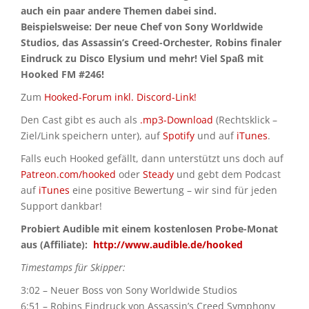
auch ein paar andere Themen dabei sind.
Beispielsweise: Der neue Chef von Sony Worldwide
Studios, das Assassin’s Creed-Orchester, Robins finaler
Eindruck zu Disco Elysium und mehr! Viel Spaß mit
Hooked FM #246!
Zum
Hooked-Forum inkl. Discord-Link!
Den Cast gibt es auch als
.mp3-Download
(Rechtsklick –
Ziel/Link speichern unter), auf
Spotify
und auf
iTunes
.
Falls euch Hooked gefällt, dann unterstützt uns doch auf
Patreon.com/hooked
oder
Steady
und gebt dem Podcast
auf
iTunes
eine positive Bewertung – wir sind für jeden
Support dankbar!
Probiert Audible mit einem kostenlosen Probe-Monat
aus (Affiliate):
http://www.audible.de/hooked
Timestamps für Skipper:
3:02 – Neuer Boss von Sony Worldwide Studios
6:51 – Robins Eindruck von Assassin’s Creed Symphony