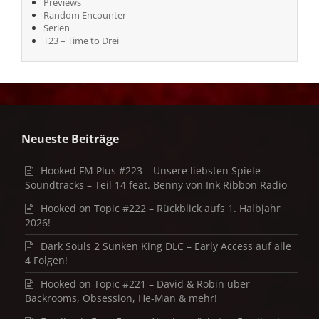
Previews
Random Encounter
Serien
T23 – Time to Drei
Neueste Beiträge
Hooked FM Plus #223 – Unsere liebsten Spiele-
Soundtracks – Teil 14 feat. Benny von Ink Ribbon Radio
Hooked on Topic #222 – Rückblick aufs 1. Halbjahr
2026!
Dark Souls 2 Sunken King DLC – Early Access auf alle
4 Folgen!
Hooked on Topic #221 – David & Robin über
Backrooms, Obsession, He-Man & mehr!