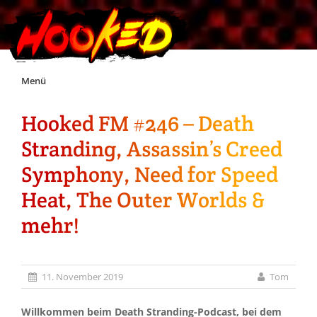
Skip
Menü
to
content
Hooked FM #246 – Death
Unterstützt Hooked!
Stranding, Assassin’s Creed
Exklusiv für Supporter*innen
Symphony, Need for Speed
Heat, The Outer Worlds &
Impressum
mehr!
Jobs
11. November 2019
Tom
Discord
Willkommen beim Death Stranding-Podcast, bei dem