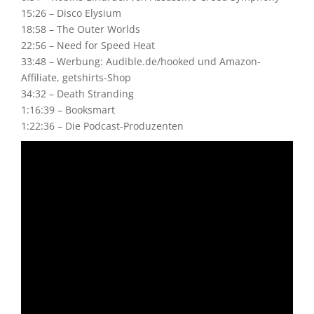
15:26 – Disco Elysium
18:58 – The Outer Worlds
22:56 – Need for Speed Heat
33:48 – Werbung: Audible.de/hooked und Amazon-
Affiliate, getshirts-Shop
34:32 – Death Stranding
1:16:39 – Booksmart
1:22:36 – Die Podcast-Produzenten