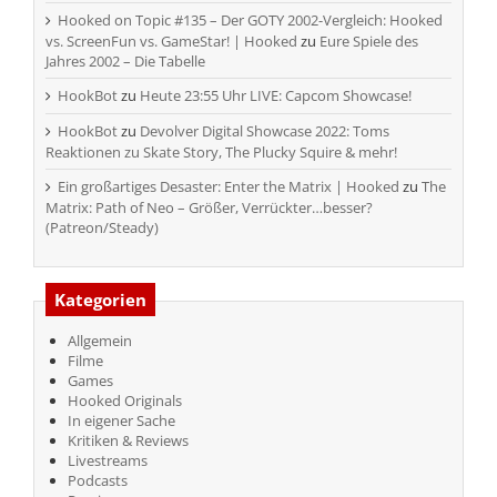
Hooked on Topic #135 – Der GOTY 2002-Vergleich: Hooked
vs. ScreenFun vs. GameStar! | Hooked
zu
Eure Spiele des
Jahres 2002 – Die Tabelle
HookBot
zu
Heute 23:55 Uhr LIVE: Capcom Showcase!
HookBot
zu
Devolver Digital Showcase 2022: Toms
Reaktionen zu Skate Story, The Plucky Squire & mehr!
Ein großartiges Desaster: Enter the Matrix | Hooked
zu
The
Matrix: Path of Neo – Größer, Verrückter…besser?
(Patreon/Steady)
Kategorien
Allgemein
Filme
Games
Hooked Originals
In eigener Sache
Kritiken & Reviews
Livestreams
Podcasts