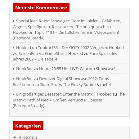
Neueste Kommentare
Special feat. Robin Schweiger: Tiere in Spielen - Gefährten,
Gegner, Spielfiguren, Ressourcen - Technikquatsch
zu
Hooked on Topic #131 – Die tollsten Tiere in Videospielen!
(Patreon/Steady)
Hooked on Topic #135 – Der GOTY 2002-Vergleich: Hooked
vs. ScreenFun vs. GameStar! | Hooked
zu
Eure Spiele des
Jahres 2002 – Die Tabelle
HookBot
zu
Heute 23:55 Uhr LIVE: Capcom Showcase!
HookBot
zu
Devolver Digital Showcase 2022: Toms
Reaktionen zu Skate Story, The Plucky Squire & mehr!
Ein großartiges Desaster: Enter the Matrix | Hooked
zu
The
Matrix: Path of Neo – Größer, Verrückter…besser?
(Patreon/Steady)
Kategorien
Allgemein