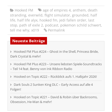
Hooked FM
age of empires 4
,
anthem
,
death
stranding
,
everwild
,
flight simulator
,
grounded
,
half
life
,
half life alyx
,
hooked fm
,
jedi fallen order
,
last
stop
,
path of exile 2
,
podcast
,
pokemon schild schwert
,
tell me why
,
x019
Permalink
Neueste Beiträge
Hooked FM Plus #224 – Ghost in the Shell, Princess Bride,
Dark Crystal & mehr!
Hooked FM Plus #223 – Unsere liebsten Spiele-Soundtracks
– Teil 14 feat. Benny von Ink Ribbon Radio
Hooked on Topic #222 – Rückblick aufs 1. Halbjahr 2026!
Dark Souls 2 Sunken King DLC – Early Access auf alle 4
Folgen!
Hooked on Topic #221 – David & Robin über Backrooms,
Obsession, He-Man & mehr!