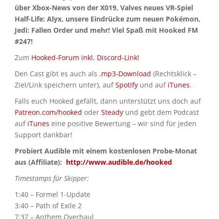
über Xbox-News von der X019, Valves neues VR-Spiel
Half-Life: Alyx, unsere Eindrücke zum neuen Pokémon,
Jedi: Fallen Order und mehr! Viel Spaß mit Hooked FM
#247!
Zum
Hooked-Forum inkl. Discord-Link!
Den Cast gibt es auch als
.mp3-Download
(Rechtsklick –
Ziel/Link speichern unter), auf
Spotify
und auf
iTunes
.
Falls euch Hooked gefällt, dann unterstützt uns doch auf
Patreon.com/hooked
oder
Steady
und gebt dem Podcast
auf
iTunes
eine positive Bewertung – wir sind für jeden
Support dankbar!
Probiert Audible mit einem kostenlosen Probe-Monat
aus (Affiliate):
http://www.audible.de/hooked
Timestamps für Skipper:
1:40 – Formel 1-Update
3:40 – Path of Exile 2
7:37 – Anthem Overhaul