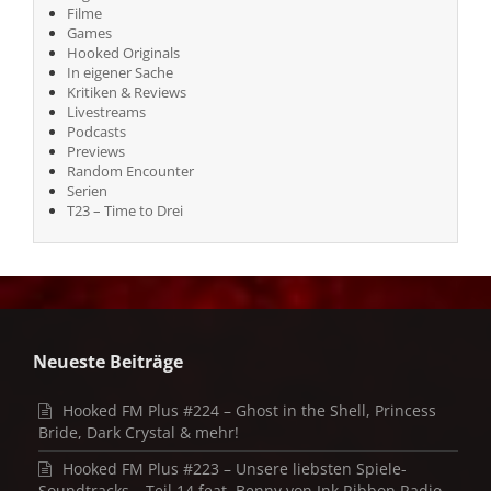
Filme
Games
Hooked Originals
In eigener Sache
Kritiken & Reviews
Livestreams
Podcasts
Previews
Random Encounter
Serien
T23 – Time to Drei
Neueste Beiträge
Hooked FM Plus #224 – Ghost in the Shell, Princess
Bride, Dark Crystal & mehr!
Hooked FM Plus #223 – Unsere liebsten Spiele-
Soundtracks – Teil 14 feat. Benny von Ink Ribbon Radio