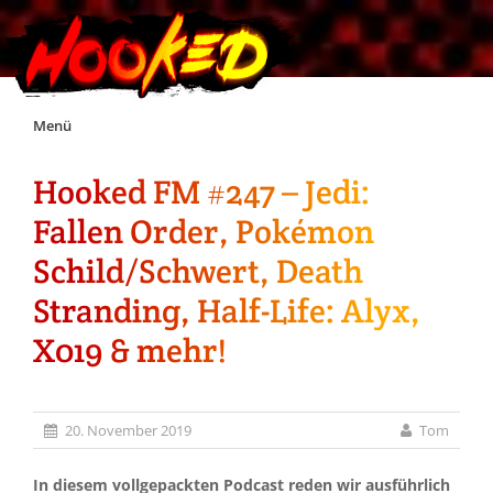
Skip
Menü
to
content
Hooked FM #247 – Jedi:
Unterstützt Hooked!
Fallen Order, Pokémon
Exklusiv für Supporter*innen
Schild/Schwert, Death
Stranding, Half-Life: Alyx,
Impressum
X019 & mehr!
Jobs
20. November 2019
Tom
Discord
In diesem vollgepackten Podcast reden wir ausführlich