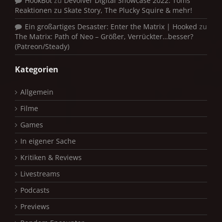
HookBot
zu
Devolver Digital Showcase 2022: Toms
Reaktionen zu Skate Story, The Plucky Squire & mehr!
Ein großartiges Desaster: Enter the Matrix | Hooked
zu
The Matrix: Path of Neo – Größer, Verrückter…besser?
(Patreon/Steady)
Kategorien
Allgemein
Filme
Games
In eigener Sache
Kritiken & Reviews
Livestreams
Podcasts
Previews