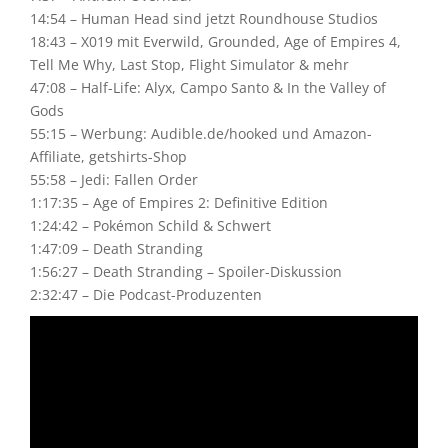
14:54 – Human Head sind jetzt Roundhouse Studios
18:43 – X019 mit Everwild, Grounded, Age of Empires 4,
Tell Me Why, Last Stop, Flight Simulator & mehr
47:08 – Half-Life: Alyx, Campo Santo & In the Valley of
Gods
55:15 – Werbung: Audible.de/hooked und Amazon-
Affiliate, getshirts-Shop
55:58 – Jedi: Fallen Order
1:17:35 – Age of Empires 2: Definitive Edition
1:24:42 – Pokémon Schild & Schwert
1:47:09 – Death Stranding
1:56:27 – Death Stranding – Spoiler-Diskussion
2:32:47 – Die Podcast-Produzenten