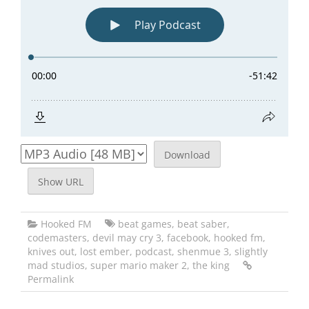
Download
Show URL
Hooked FM
beat games
,
beat saber
,
codemasters
,
devil may cry 3
,
facebook
,
hooked fm
,
knives out
,
lost ember
,
podcast
,
shenmue 3
,
slightly
mad studios
,
super mario maker 2
,
the king
Permalink