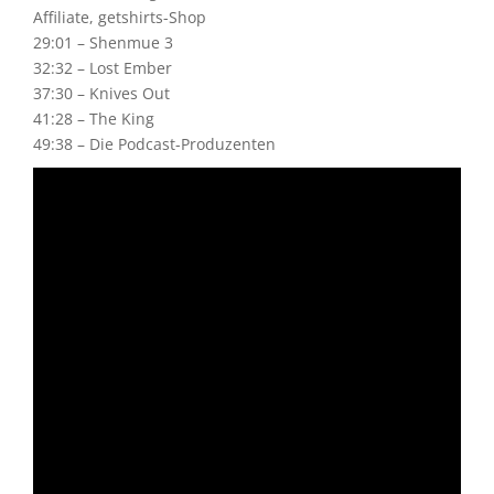
Affiliate, getshirts-Shop
29:01 – Shenmue 3
32:32 – Lost Ember
37:30 – Knives Out
41:28 – The King
49:38 – Die Podcast-Produzenten