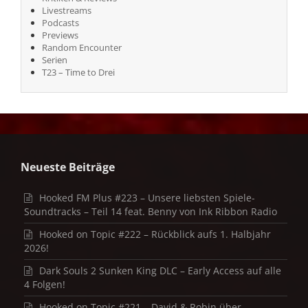
Livestreams
Podcasts
Previews
Random Encounter
Serien
T23 – Time to Drei
Neueste Beiträge
Hooked FM Plus #223 – Unsere liebsten Spiele-
Soundtracks – Teil 14 feat. Benny von Ink Ribbon Radio
Hooked on Topic #222 – Rückblick aufs 1. Halbjahr
2026!
Dark Souls 2 Sunken King DLC – Early Access auf alle
4 Folgen!
Hooked on Topic #221 – David & Robin über