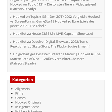
Hooked on Topic #131 – Die tollsten Tiere in Videospielen!
(Patreon/Steady)
Hooked on Topic #135 – Der GOTY 2002-Vergleich: Hooked
vs. ScreenFun vs. GameStar! | Hooked
zu
Eure Spiele des
Jahres 2002 – Die Tabelle
HookBot
zu
Heute 23:55 Uhr LIVE: Capcom Showcase!
HookBot
zu
Devolver Digital Showcase 2022: Toms
Reaktionen zu Skate Story, The Plucky Squire & mehr!
Ein großartiges Desaster: Enter the Matrix | Hooked
zu
The
Matrix: Path of Neo – Größer, Verrückter…besser?
(Patreon/Steady)
Kategorien
Allgemein
Filme
Games
Hooked Originals
In eigener Sache
Kritiken & Reviews