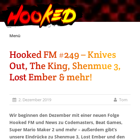
Skip
Menü
to
content
Hooked FM #249 – Knives
Unterstützt Hooked!
Out, The King, Shenmue 3,
Exklusiv für Supporter*innen
Lost Ember & mehr!
Impressum
2. Dezember 2019
Tom
Jobs
Wir beginnen den Dezember mit einer neuen Folge
Hooked FM und News zu Codemasters, Beat Games,
Discord
Super Mario Maker 2 und mehr – außerdem gibt’s
unsere Eindrücke zu Shenmue 3, Lost Ember und den