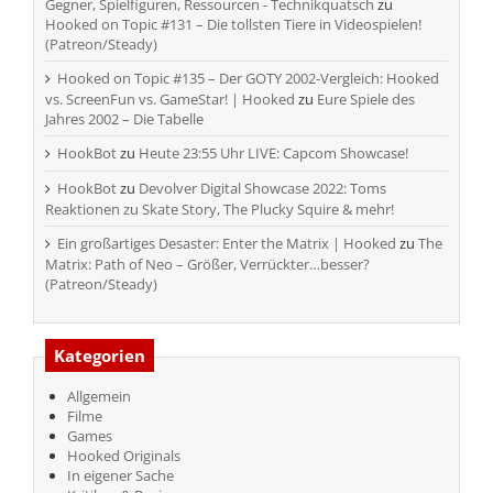
Gegner, Spielfiguren, Ressourcen - Technikquatsch
zu
Hooked on Topic #131 – Die tollsten Tiere in Videospielen!
(Patreon/Steady)
Hooked on Topic #135 – Der GOTY 2002-Vergleich: Hooked
vs. ScreenFun vs. GameStar! | Hooked
zu
Eure Spiele des
Jahres 2002 – Die Tabelle
HookBot
zu
Heute 23:55 Uhr LIVE: Capcom Showcase!
HookBot
zu
Devolver Digital Showcase 2022: Toms
Reaktionen zu Skate Story, The Plucky Squire & mehr!
Ein großartiges Desaster: Enter the Matrix | Hooked
zu
The
Matrix: Path of Neo – Größer, Verrückter…besser?
(Patreon/Steady)
Kategorien
Allgemein
Filme
Games
Hooked Originals
In eigener Sache