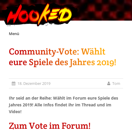
Skip
Menü
to
content
Community-Vote: Wählt
Unterstützt Hooked!
eure Spiele des Jahres 2019!
Exklusiv für Supporter*innen
18. Dezember 2019
Tom
Impressum
Ihr seid an der Reihe: Wählt im Forum eure Spiele des
Jobs
Jahres 2019! Alle Infos findet ihr im Thread und im
Video!
Discord
Zum Vote im Forum!