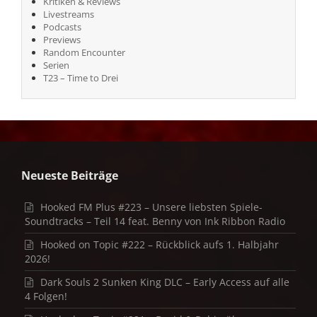
Kritiken & Reviews
Livestreams
Podcasts
Previews
Random Encounter
Serien
T23 – Time to Drei
Neueste Beiträge
Hooked FM Plus #223 – Unsere liebsten Spiele-
Soundtracks – Teil 14 feat. Benny von Ink Ribbon Radio
Hooked on Topic #222 – Rückblick aufs 1. Halbjahr
2026!
Dark Souls 2 Sunken King DLC – Early Access auf alle
4 Folgen!