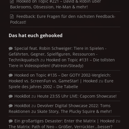
Hooked on Topic #221 – David & Robin über
Backrooms, Obsession, He-Man & mehr!
Feedback: Eure Fragen für den nächsten Feedback-
Podcast!
Das hat euch gehooked
Special feat. Robin Schweiger: Tiere in Spielen -
Gefährten, Gegner, Spielfiguren, Ressourcen -
Technikquatsch
zu
Hooked on Topic #131 – Die tollsten
Tiere in Videospielen! (Patreon/Steady)
Hooked on Topic #135 – Der GOTY 2002-Vergleich:
Hooked vs. ScreenFun vs. GameStar! | Hooked
zu
Eure
Spiele des Jahres 2002 – Die Tabelle
HookBot
zu
Heute 23:55 Uhr LIVE: Capcom Showcase!
HookBot
zu
Devolver Digital Showcase 2022: Toms
Reaktionen zu Skate Story, The Plucky Squire & mehr!
Ein großartiges Desaster: Enter the Matrix | Hooked
zu
The Matrix: Path of Neo – Größer, Verrückter…besser?