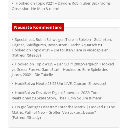
Hooked on Topic #221 – David & Robin über Backrooms,
Obsession, He-Man & mehr!
Neueste Kommentare
Special feat. Robin Schweiger: Tiere in Spielen - Gefährten,
Gegner, Spielfiguren, Ressourcen - Technikquatsch
zu
Hooked on Topic #131 – Die tollsten Tiere in Videospielen!
(Patreon/Steady)
Hooked on Topic #135 – Der GOTY 2002-Vergleich: Hooked
vs. ScreenFun vs. GameStar! | Hooked
zu
Eure Spiele des
Jahres 2002 – Die Tabelle
HookBot
zu
Heute 23:55 Uhr LIVE: Capcom Showcase!
HookBot
zu
Devolver Digital Showcase 2022: Toms
Reaktionen zu Skate Story, The Plucky Squire & mehr!
Ein großartiges Desaster: Enter the Matrix | Hooked
zu
The
Matrix: Path of Neo – Größer, Verrückter…besser?
(Patreon/Steady)