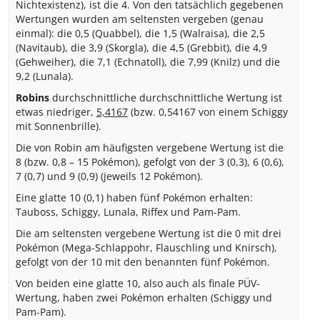
Nichtexistenz), ist die 4. Von den tatsächlich gegebenen
Wertungen wurden am seltensten vergeben (genau
einmal): die 0,5 (Quabbel), die 1,5 (Walraisa), die 2,5
(Navitaub), die 3,9 (Skorgla), die 4,5 (Grebbit), die 4,9
(Gehweiher), die 7,1 (Echnatoll), die 7,99 (Knilz) und die
9,2 (Lunala).
Robins
durchschnittliche durchschnittliche Wertung ist
etwas niedriger,
5,4167
(bzw. 0,54167 von einem Schiggy
mit Sonnenbrille).
Die von Robin am häufigsten vergebene Wertung ist die
8 (bzw. 0,8 – 15 Pokémon), gefolgt von der 3 (0,3), 6 (0,6),
7 (0,7) und 9 (0,9) (jeweils 12 Pokémon).
Eine glatte 10 (0,1) haben fünf Pokémon erhalten:
Tauboss, Schiggy, Lunala, Riffex und Pam-Pam.
Die am seltensten vergebene Wertung ist die 0 mit drei
Pokémon (Mega-Schlappohr, Flauschling und Knirsch),
gefolgt von der 10 mit den benannten fünf Pokémon.
Von beiden eine glatte 10, also auch als finale PÜV-
Wertung, haben zwei Pokémon erhalten (Schiggy und
Pam-Pam).