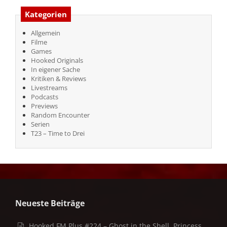
Kategorien
Allgemein
Filme
Games
Hooked Originals
In eigener Sache
Kritiken & Reviews
Livestreams
Podcasts
Previews
Random Encounter
Serien
T23 – Time to Drei
Neueste Beiträge
Hooked FM Plus #224 – Ghost in the Shell, Princess