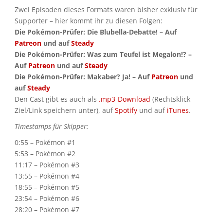
Zwei Episoden dieses Formats waren bisher exklusiv für
Supporter – hier kommt ihr zu diesen Folgen:
Die Pokémon-Prüfer: Die Blubella-Debatte! – Auf
Patreon
und auf
Steady
Die Pokémon-Prüfer: Was zum Teufel ist Megalon!? –
Auf
Patreon
und auf
Steady
Die Pokémon-Prüfer: Makaber? Ja! – Auf
Patreon
und
auf
Steady
Den Cast gibt es auch als
.mp3-Download
(Rechtsklick –
Ziel/Link speichern unter), auf
Spotify
und auf
iTunes
.
Timestamps für Skipper:
0:55 – Pokémon #1
5:53 – Pokémon #2
11:17 – Pokémon #3
13:55 – Pokémon #4
18:55 – Pokémon #5
23:54 – Pokémon #6
28:20 – Pokémon #7