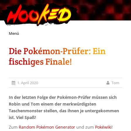
Skip
Menü
to
content
Die Pokémon-Prüfer: Ein
Unterstützt Hooked!
fischiges Finale!
Exklusiv für Supporter*innen
1. April 2020
Tom
Impressum
In der letzten Folge der Pokémon-Prüfer müssen sich
Jobs
Robin und Tom einem der merkwürdigsten
Taschenmonster stellen, das ihnen je untergekommen
ist. Viel Spaß!
Discord
Zum
Random Pokémon Generator
und zum
Pokéwiki
!