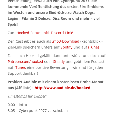
Verschiebung, etwa auch von Cyberpunk 2077, die
kommende Veröffentlichung des ersten Fire Emblems
im Westen und unsere Eindrücke zu Watch Dogs:
Legion, Pikmin 3 Deluxe, Disc Room und mehr – viel
Spaß!
Zum
Hooked-Forum inkl. Discord-Link!
Den Cast gibt es auch als
.mp3-Download
(Rechtsklick –
Ziel/Link speichern unter), auf
Spotify
und auf
iTunes
.
Falls euch Hooked gefällt, dann unterstützt uns doch auf
Patreon.com/hooked
oder
Steady
und gebt dem Podcast
auf
iTunes
eine positive Bewertung – wir sind für jeden
Support dankbar!
Probiert Audible mit einem kostenlosen Probe-Monat
aus (Affiliate):
http://www.audible.de/hooked
Timestamps für Skipper:
0:00 – Intro
3:05 – Cyberpunk 2077 verschoben