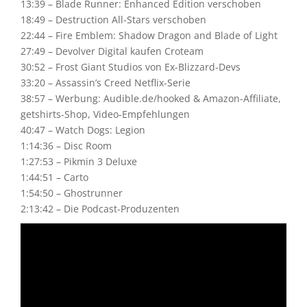
13:39 – Blade Runner: Enhanced Edition verschoben
18:49 – Destruction All-Stars verschoben
22:44 – Fire Emblem: Shadow Dragon and Blade of Light
27:49 – Devolver Digital kaufen Croteam
30:52 – Frost Giant Studios von Ex-Blizzard-Devs
33:20 – Assassin’s Creed Netflix-Serie
38:57 – Werbung: Audible.de/hooked & Amazon-Affiliate,
getshirts-Shop, Video-Empfehlungen
40:47 – Watch Dogs: Legion
1:14:36 – Disc Room
1:27:53 – Pikmin 3 Deluxe
1:44:51 – Carto
1:54:50 – Ghostrunner
2:13:42 – Die Podcast-Produzenten