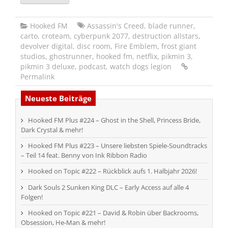
Hooked FM
Assassin's Creed
,
blade runner
,
carto
,
croteam
,
cyberpunk 2077
,
destruction allstars
,
devolver digital
,
disc room
,
Fire Emblem
,
frost giant
studios
,
ghostrunner
,
hooked fm
,
netflix
,
pikmin 3
,
pikmin 3 deluxe
,
podcast
,
watch dogs legion
Permalink
Neueste Beiträge
Hooked FM Plus #224 – Ghost in the Shell, Princess Bride,
Dark Crystal & mehr!
Hooked FM Plus #223 – Unsere liebsten Spiele-Soundtracks
– Teil 14 feat. Benny von Ink Ribbon Radio
Hooked on Topic #222 – Rückblick aufs 1. Halbjahr 2026!
Dark Souls 2 Sunken King DLC – Early Access auf alle 4
Folgen!
Hooked on Topic #221 – David & Robin über Backrooms,
Obsession, He-Man & mehr!