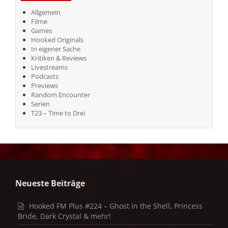
Allgemein
Filme
Games
Hooked Originals
In eigener Sache
Kritiken & Reviews
Livestreams
Podcasts
Previews
Random Encounter
Serien
T23 – Time to Drei
Neueste Beiträge
Hooked FM Plus #224 – Ghost in the Shell, Princess
Bride, Dark Crystal & mehr!