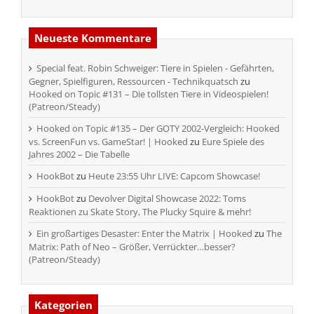
Neueste Kommentare
Special feat. Robin Schweiger: Tiere in Spielen - Gefährten,
Gegner, Spielfiguren, Ressourcen - Technikquatsch
zu
Hooked on Topic #131 – Die tollsten Tiere in Videospielen!
(Patreon/Steady)
Hooked on Topic #135 – Der GOTY 2002-Vergleich: Hooked
vs. ScreenFun vs. GameStar! | Hooked
zu
Eure Spiele des
Jahres 2002 – Die Tabelle
HookBot
zu
Heute 23:55 Uhr LIVE: Capcom Showcase!
HookBot
zu
Devolver Digital Showcase 2022: Toms
Reaktionen zu Skate Story, The Plucky Squire & mehr!
Ein großartiges Desaster: Enter the Matrix | Hooked
zu
The
Matrix: Path of Neo – Größer, Verrückter…besser?
(Patreon/Steady)
Kategorien