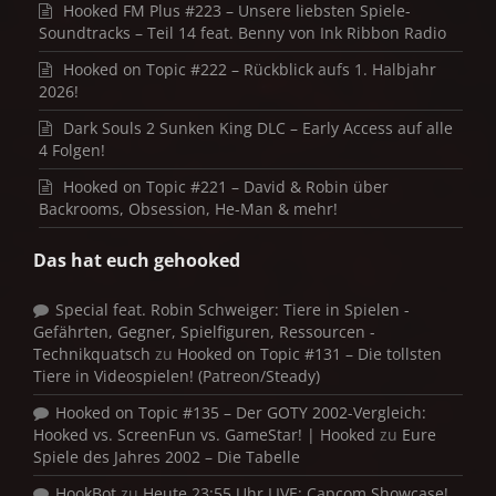
Hooked FM Plus #223 – Unsere liebsten Spiele-
Soundtracks – Teil 14 feat. Benny von Ink Ribbon Radio
Hooked on Topic #222 – Rückblick aufs 1. Halbjahr
2026!
Dark Souls 2 Sunken King DLC – Early Access auf alle
4 Folgen!
Hooked on Topic #221 – David & Robin über
Backrooms, Obsession, He-Man & mehr!
Das hat euch gehooked
Special feat. Robin Schweiger: Tiere in Spielen -
Gefährten, Gegner, Spielfiguren, Ressourcen -
Technikquatsch
zu
Hooked on Topic #131 – Die tollsten
Tiere in Videospielen! (Patreon/Steady)
Hooked on Topic #135 – Der GOTY 2002-Vergleich:
Hooked vs. ScreenFun vs. GameStar! | Hooked
zu
Eure
Spiele des Jahres 2002 – Die Tabelle
HookBot
zu
Heute 23:55 Uhr LIVE: Capcom Showcase!