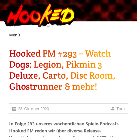
Skip
Menü
to
content
Hooked FM #293 – Watch
Unterstützt Hooked!
Dogs: Legion, Pikmin 3
Exklusiv für Supporter*innen
Deluxe, Carto, Disc Room,
Ghostrunner & mehr!
Impressum
Jobs
28. Oktober 2020
Tom
Discord
In Folge 293 unseres wöchentlichen Spiele-Podcasts
Hooked FM reden wir über diverse Release-