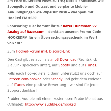
am Fish! Außerdem News zu THQ Nordic-Franchises wie
SpongeBob und Outcast und verplante Mobile-
Ankündigungen wie WipeOut Rush – viel Spaß mit
Hooked FM #339!
Sponsoring: Hier kommt ihr zur
Razer Huntsman V2
Analog auf Razer.com
– denkt an unseren Promo-Code
HOOKEDFM für ein Überraschungsgeschenk im Wert
von 10€!
Zum
Hooked-Forum inkl. Discord-Link!
Den Cast gibt es auch als
.mp3-Download
(Rechtsklick –
Ziel/Link speichern unter), auf
Spotify
und auf
iTunes
.
Falls euch Hooked gefällt, dann unterstützt uns doch auf
Patreon.com/hooked
oder
Steady
und gebt dem Podcast
auf
iTunes
eine positive Bewertung – wir sind für jeden
Support dankbar!
Probiert Audible mit einem kostenlosen Probe-Monat aus
(Affiliate):
http://www.audible.de/hooked