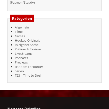
(Patreon/Steady)
Kategorien
Allgemein
Filme
Games
Hooked Originals
In eigener Sache
Kritiken & Reviews
Livestreams
Podcasts
Previews
Random Encounter
Serien
T23 – Time to Drei
Neueste Beiträge