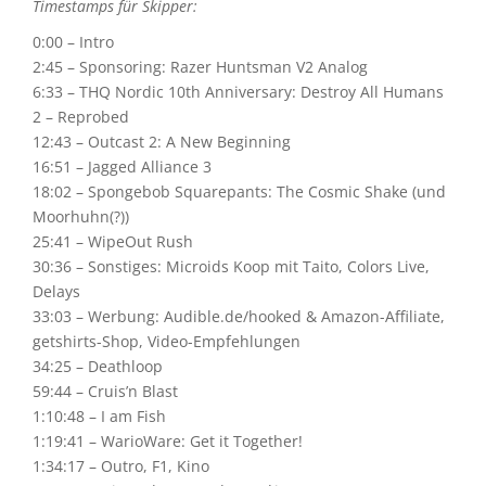
Timestamps für Skipper:
0:00 – Intro
2:45 – Sponsoring: Razer Huntsman V2 Analog
6:33 – THQ Nordic 10th Anniversary: Destroy All Humans
2 – Reprobed
12:43 – Outcast 2: A New Beginning
16:51 – Jagged Alliance 3
18:02 – Spongebob Squarepants: The Cosmic Shake (und
Moorhuhn(?))
25:41 – WipeOut Rush
30:36 – Sonstiges: Microids Koop mit Taito, Colors Live,
Delays
33:03 – Werbung: Audible.de/hooked & Amazon-Affiliate,
getshirts-Shop, Video-Empfehlungen
34:25 – Deathloop
59:44 – Cruis’n Blast
1:10:48 – I am Fish
1:19:41 – WarioWare: Get it Together!
1:34:17 – Outro, F1, Kino