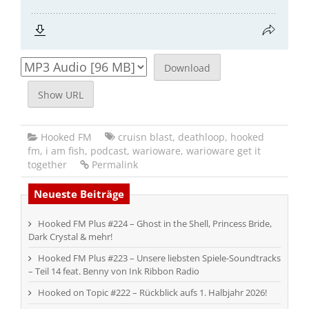
Download
Show URL
Hooked FM
cruisn blast
,
deathloop
,
hooked
fm
,
i am fish
,
podcast
,
warioware
,
warioware get it
together
Permalink
Neueste Beiträge
Hooked FM Plus #224 – Ghost in the Shell, Princess Bride,
Dark Crystal & mehr!
Hooked FM Plus #223 – Unsere liebsten Spiele-Soundtracks
– Teil 14 feat. Benny von Ink Ribbon Radio
Hooked on Topic #222 – Rückblick aufs 1. Halbjahr 2026!