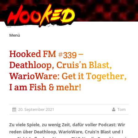
Skip
Menü
to
content
Hooked FM #339 –
Unterstützt Hooked!
Deathloop, Cruis’n Blast,
Exklusiv für Supporter*innen
WarioWare: Get it Together,
I am Fish & mehr!
Impressum
Jobs
20. September 2021
Tom
Discord
Zu viele Spiele, zu wenig Zeit, dafür voller Podcast: Wir
reden über Deathloop, WarioWare, Cruis’n Blast und I