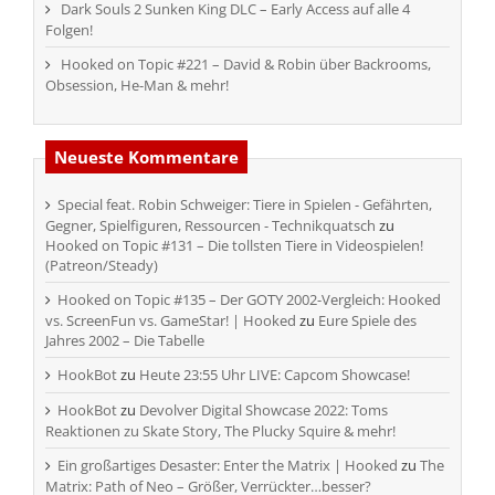
Dark Souls 2 Sunken King DLC – Early Access auf alle 4
Folgen!
Hooked on Topic #221 – David & Robin über Backrooms,
Obsession, He-Man & mehr!
Neueste Kommentare
Special feat. Robin Schweiger: Tiere in Spielen - Gefährten,
Gegner, Spielfiguren, Ressourcen - Technikquatsch
zu
Hooked on Topic #131 – Die tollsten Tiere in Videospielen!
(Patreon/Steady)
Hooked on Topic #135 – Der GOTY 2002-Vergleich: Hooked
vs. ScreenFun vs. GameStar! | Hooked
zu
Eure Spiele des
Jahres 2002 – Die Tabelle
HookBot
zu
Heute 23:55 Uhr LIVE: Capcom Showcase!
HookBot
zu
Devolver Digital Showcase 2022: Toms
Reaktionen zu Skate Story, The Plucky Squire & mehr!
Ein großartiges Desaster: Enter the Matrix | Hooked
zu
The
Matrix: Path of Neo – Größer, Verrückter…besser?