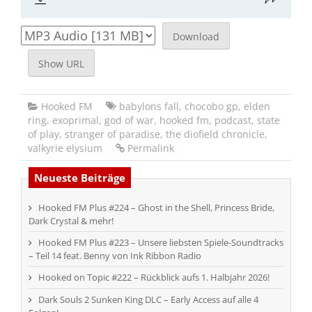
Download
Show URL
Hooked FM
babylons fall
,
chocobo gp
,
elden
ring
,
exoprimal
,
god of war
,
hooked fm
,
podcast
,
state
of play
,
stranger of paradise
,
the diofield chronicle
,
valkyrie elysium
Permalink
Neueste Beiträge
Hooked FM Plus #224 – Ghost in the Shell, Princess Bride,
Dark Crystal & mehr!
Hooked FM Plus #223 – Unsere liebsten Spiele-Soundtracks
– Teil 14 feat. Benny von Ink Ribbon Radio
Hooked on Topic #222 – Rückblick aufs 1. Halbjahr 2026!
Dark Souls 2 Sunken King DLC – Early Access auf alle 4