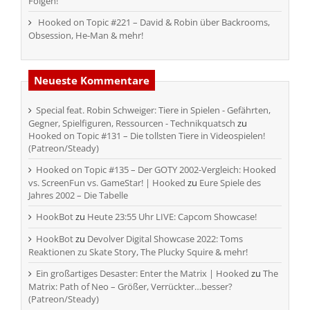
Folgen!
Hooked on Topic #221 – David & Robin über Backrooms,
Obsession, He-Man & mehr!
Neueste Kommentare
Special feat. Robin Schweiger: Tiere in Spielen - Gefährten,
Gegner, Spielfiguren, Ressourcen - Technikquatsch
zu
Hooked on Topic #131 – Die tollsten Tiere in Videospielen!
(Patreon/Steady)
Hooked on Topic #135 – Der GOTY 2002-Vergleich: Hooked
vs. ScreenFun vs. GameStar! | Hooked
zu
Eure Spiele des
Jahres 2002 – Die Tabelle
HookBot
zu
Heute 23:55 Uhr LIVE: Capcom Showcase!
HookBot
zu
Devolver Digital Showcase 2022: Toms
Reaktionen zu Skate Story, The Plucky Squire & mehr!
Ein großartiges Desaster: Enter the Matrix | Hooked
zu
The
Matrix: Path of Neo – Größer, Verrückter…besser?
(Patreon/Steady)