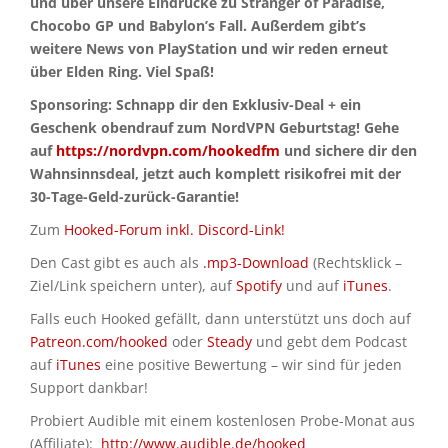
und über unsere Eindrücke zu Stranger of Paradise,
Chocobo GP und Babylon’s Fall. Außerdem gibt’s
weitere News von PlayStation und wir reden erneut
über Elden Ring. Viel Spaß!
Sponsoring: Schnapp dir den Exklusiv-Deal + ein
Geschenk obendrauf zum NordVPN Geburtstag! Gehe
auf
https://nordvpn.com/hookedfm
und sichere dir den
Wahnsinnsdeal, jetzt auch komplett risikofrei mit der
30-Tage-Geld-zurück-Garantie!
Zum
Hooked-Forum inkl. Discord-Link!
Den Cast gibt es auch als
.mp3-Download
(Rechtsklick –
Ziel/Link speichern unter), auf
Spotify
und auf
iTunes
.
Falls euch Hooked gefällt, dann unterstützt uns doch auf
Patreon.com/hooked
oder
Steady
und gebt dem Podcast
auf
iTunes
eine positive Bewertung – wir sind für jeden
Support dankbar!
Probiert Audible mit einem kostenlosen Probe-Monat aus
(Affiliate):
http://www.audible.de/hooked