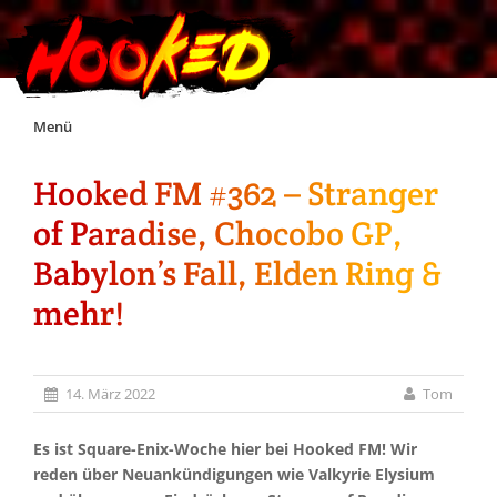
Skip
Menü
to
content
Hooked FM #362 – Stranger
Unterstützt Hooked!
of Paradise, Chocobo GP,
Exklusiv für Supporter*innen
Babylon’s Fall, Elden Ring &
mehr!
Impressum
Jobs
14. März 2022
Tom
Discord
Es ist Square-Enix-Woche hier bei Hooked FM! Wir
reden über Neuankündigungen wie Valkyrie Elysium