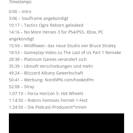
Timestamps:
0:00 – Intro
3:06 – Soulframe angekündigt
10:17 – Tactics Ogre Reborn geleaked
14:16 – No More Heroes 3 für PS4/PS5, Xbox, PC
angekündigt
15:59 – Wildflower, das neue Studio von Bruce Straley
18:53 – Gameplay-Video zu The Last of Us Part 1 Remake
28:38 – Platinum Games verändert sich
35:39 – Ubisoft-Verschiebungen und mehr
49:24 – Blizzard Albany Gewerkschaft
50:41 – Werbung: NordVPN.com/hookedfm
52:08 – Stray
1:07:10 – Forza Horizon 5: Hot Wheels
1:14:50 – Robins Famoses Formel 1-Fest
1:24:50 – Die Podcast-Produzent*innen