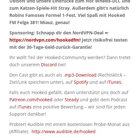
Ubisoft und unsere Eindrücke zum Hot Wheels-DLC und
zum Katzen-Spiele-Hit Stray. Außerdem gibt’s natürlich
Robins Famoses Formel 1-Fest. Viel Spaß mit Hooked
FM Folge 381! Miauz, genau!
Sponsoring: Schnapp dir den NordVPN-Deal ➼
https://nordvpn.com/hookedfm!
Jetzt risikofrei testen
mit der 30-Tage-Geld-zurück-Garantie!
Ihr wollt Teil der Hooked-Community werden? Dann tretet
doch unserem
Discord
bei!
Den Cast gibt es auch als
.mp3-Download
(Rechtsklick –
Ziel/Link speichern unter), auf
Spotify
und auf
iTunes
.
Falls euch Hooked gefällt, dann unterstützt uns doch auf
Patreon.com/hooked
oder
Steady
und gebt dem Podcast
auf
iTunes
eine positive Bewertung – wir sind für jeden
Support dankbar!
Probiert Audible mit einem kostenlosen Probe-Monat aus
(Affiliate):
http://www.audible.de/hooked