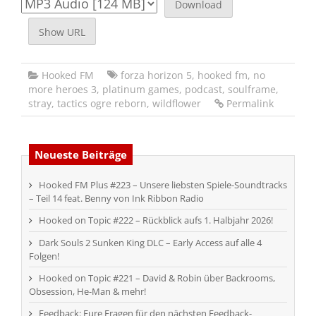
Download
Show URL
Hooked FM
forza horizon 5
,
hooked fm
,
no
more heroes 3
,
platinum games
,
podcast
,
soulframe
,
stray
,
tactics ogre reborn
,
wildflower
Permalink
Neueste Beiträge
Hooked FM Plus #223 – Unsere liebsten Spiele-Soundtracks
– Teil 14 feat. Benny von Ink Ribbon Radio
Hooked on Topic #222 – Rückblick aufs 1. Halbjahr 2026!
Dark Souls 2 Sunken King DLC – Early Access auf alle 4
Folgen!
Hooked on Topic #221 – David & Robin über Backrooms,
Obsession, He-Man & mehr!
Feedback: Eure Fragen für den nächsten Feedback-