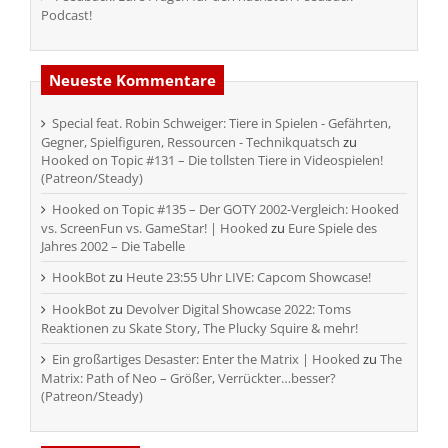
Podcast!
Neueste Kommentare
Special feat. Robin Schweiger: Tiere in Spielen - Gefährten,
Gegner, Spielfiguren, Ressourcen - Technikquatsch
zu
Hooked on Topic #131 – Die tollsten Tiere in Videospielen!
(Patreon/Steady)
Hooked on Topic #135 – Der GOTY 2002-Vergleich: Hooked
vs. ScreenFun vs. GameStar! | Hooked
zu
Eure Spiele des
Jahres 2002 – Die Tabelle
HookBot
zu
Heute 23:55 Uhr LIVE: Capcom Showcase!
HookBot
zu
Devolver Digital Showcase 2022: Toms
Reaktionen zu Skate Story, The Plucky Squire & mehr!
Ein großartiges Desaster: Enter the Matrix | Hooked
zu
The
Matrix: Path of Neo – Größer, Verrückter…besser?
(Patreon/Steady)