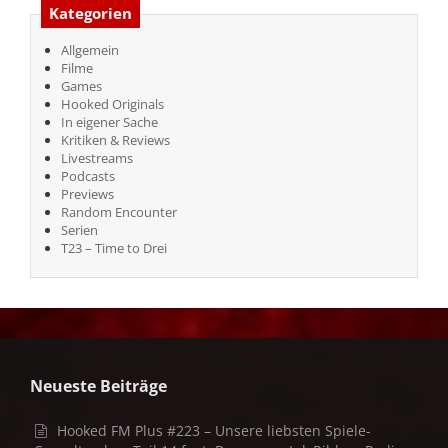
Kategorien
Allgemein
Filme
Games
Hooked Originals
In eigener Sache
Kritiken & Reviews
Livestreams
Podcasts
Previews
Random Encounter
Serien
T23 – Time to Drei
Neueste Beiträge
Hooked FM Plus #223 – Unsere liebsten Spiele-