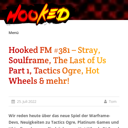
Skip
Menü
to
content
Hooked FM #381 – Stray,
Unterstützt Hooked!
Soulframe, The Last of Us
Exklusiv für Supporter*innen
Part 1, Tactics Ogre, Hot
Wheels & mehr!
Impressum
Jobs
25. Juli 2022
Tom
Discord
Wir reden heute über das neue Spiel der Warframe-
Devs, Neuigkeiten zu Tactics Ogre, Platinum Games und