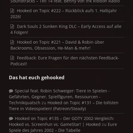
Soundtracks – Teil 14 feat. Benny von Ink Ribbon Radio
Hooked on Topic #222 – Rückblick aufs 1. Halbjahr
2026!
Dark Souls 2 Sunken King DLC – Early Access auf alle
4 Folgen!
Hooked on Topic #221 – David & Robin über
Backrooms, Obsession, He-Man & mehr!
Feedback: Eure Fragen für den nächsten Feedback-
Podcast!
Das hat euch gehooked
Special feat. Robin Schweiger: Tiere in Spielen -
Gefährten, Gegner, Spielfiguren, Ressourcen -
Technikquatsch
zu
Hooked on Topic #131 – Die tollsten
Tiere in Videospielen! (Patreon/Steady)
Hooked on Topic #135 – Der GOTY 2002-Vergleich:
Hooked vs. ScreenFun vs. GameStar! | Hooked
zu
Eure
Spiele des Jahres 2002 – Die Tabelle