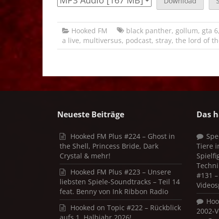
Download
Hooked FM
black panther
,
gollum
,
gta 6
a live
,
multiversus
,
podcast
,
stray
,
the lord of t
Neueste Beiträge
Das h
Hooked FM Plus #224 – Ghost in
Spe
the Shell, Princess Bride, Dark
Tiere 
Crystal & mehr!
Spielf
Techni
Hooked FM Plus #223 – Unsere
#131 – 
liebsten Spiele-Soundtracks – Teil 14
Videos
feat. Benny von Ink Ribbon Radio
Hoo
Hooked on Topic #222 – Rückblick
2002-V
aufs 1. Halbjahr 2026!