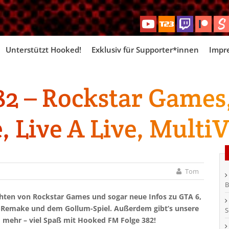
Skip
Unterstützt Hooked!
Exklusiv für Supporter*innen
Impr
to
content
2 – Rockstar Games,
Live A Live, Multi
Tom
B
hten von Rockstar Games und sogar neue Infos zu GTA 6,
-Remake und dem Gollum-Spiel. Außerdem gibt’s unsere
S
nd mehr – viel Spaß mit Hooked FM Folge 382!