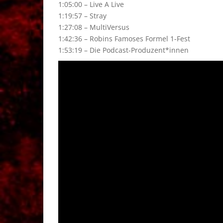
1:05:00 – Live A Live
1:19:57 – Stray
1:27:08 – MultiVersus
1:42:36 – Robins Famoses Formel 1-Fest
1:53:19 – Die Podcast-Produzent*innen