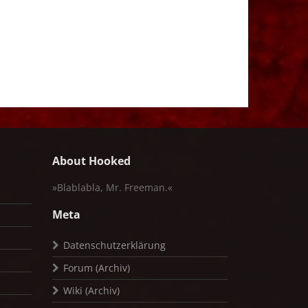
About Hooked
»Blablabla, Mr. Freeman.«
Meta
Datenschutzerklärung
Forum (Archiv)
Wiki (Archiv)