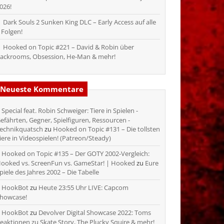
026!
Dark Souls 2 Sunken King DLC – Early Access auf alle
 Folgen!
Hooked on Topic #221 – David & Robin über
ackrooms, Obsession, He-Man & mehr!
Neueste Kommentare
Special feat. Robin Schweiger: Tiere in Spielen -
efährten, Gegner, Spielfiguren, Ressourcen -
echnikquatsch
zu
Hooked on Topic #131 – Die tollsten
iere in Videospielen! (Patreon/Steady)
Hooked on Topic #135 – Der GOTY 2002-Vergleich:
ooked vs. ScreenFun vs. GameStar! | Hooked
zu
Eure
piele des Jahres 2002 – Die Tabelle
HookBot
zu
Heute 23:55 Uhr LIVE: Capcom
howcase!
HookBot
zu
Devolver Digital Showcase 2022: Toms
eaktionen zu Skate Story, The Plucky Squire & mehr!