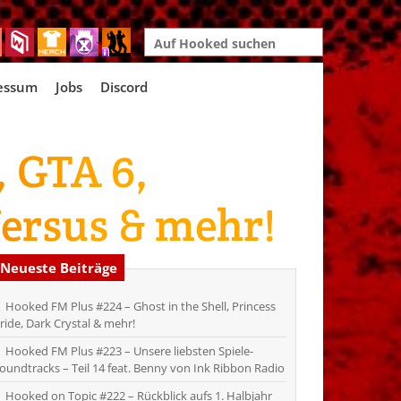
Search
for:
essum
Jobs
Discord
 GTA 6,
Versus & mehr!
Neueste Beiträge
Hooked FM Plus #224 – Ghost in the Shell, Princess
ride, Dark Crystal & mehr!
Hooked FM Plus #223 – Unsere liebsten Spiele-
oundtracks – Teil 14 feat. Benny von Ink Ribbon Radio
Hooked on Topic #222 – Rückblick aufs 1. Halbjahr