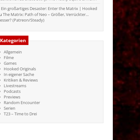
Ein großartiges Desaster: Enter the Matrix | Hooked
zu
The Matrix: Path of Neo – Größer, Verrückter…
esser? (Patreon/Steady)
Kategorien
Allgemein
Filme
Games
Hooked Originals
In eigener Sache
Kritiken & Reviews
Livestreams
Podcasts
Previews
Random Encounter
Serien
T23 – Time to Drei