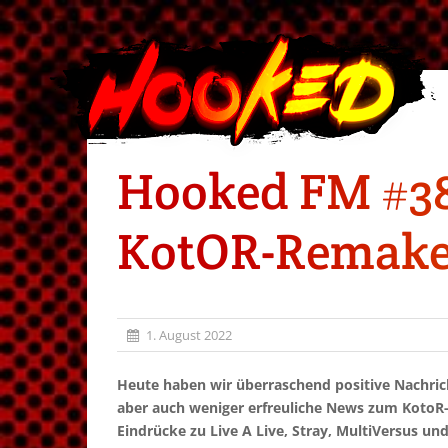
Hooked FM #38
KotOR-Remake, 
1. August 2022
Heute haben wir überraschend positive Nachric
aber auch weniger erfreuliche News zum KotoR
Eindrücke zu Live A Live, Stray, MultiVersus u