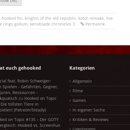
Show URL
,
hooked fm
,
knights of the old republic
,
kotor remake
,
live
he rings gollum
,
xenoblade chronicles 3
Permalink
at euch gehooked
Kategorien
cial feat. Robin Schweiger:
Allgemein
in Spielen - Gefährten, Gegner,
Filme
iguren, Ressourcen -
kquatsch
zu
Hooked on Topic
Games
Die tollsten Tiere in
pielen! (Patreon/Steady)
In eigener Sache
ked on Topic #135 – Der GOTY
Kritiken & Reviews
ergleich: Hooked vs. ScreenFun
Livestreams