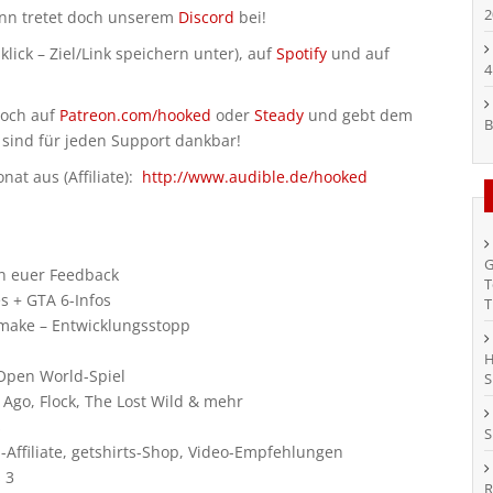
2
ann tretet doch unserem
Discord
bei!
klick – Ziel/Link speichern unter), auf
Spotify
und auf
4
doch auf
Patreon.com/hooked
oder
Steady
und gebt dem
B
 sind für jeden Support dankbar!
at aus (Affiliate):
http://www.audible.de/hooked
G
n euer Feedback
T
s + GTA 6-Infos
T
emake – Entwicklungsstopp
H
 Open World-Spiel
S
 Ago, Flock, The Lost Wild & mehr
s
S
Affiliate, getshirts-Shop, Video-Empfehlungen
 3
R