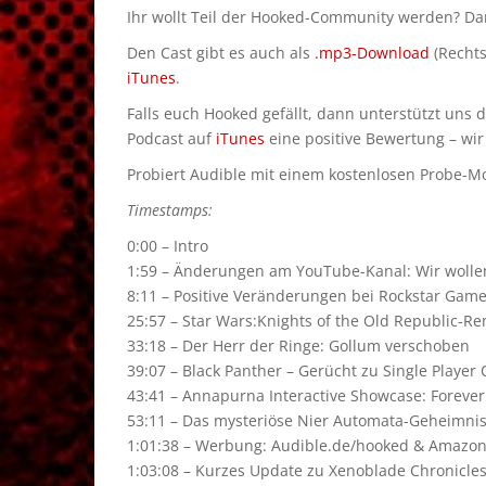
Ihr wollt Teil der Hooked-Community werden? D
Den Cast gibt es auch als
.mp3-Download
(Rechts
iTunes
.
Falls euch Hooked gefällt, dann unterstützt uns 
Podcast auf
iTunes
eine positive Bewertung – wir
Probiert Audible mit einem kostenlosen Probe-Mon
Timestamps:
0:00 – Intro
1:59 – Änderungen am YouTube-Kanal: Wir wolle
8:11 – Positive Veränderungen bei Rockstar Game
25:57 – Star Wars:Knights of the Old Republic-R
33:18 – Der Herr der Ringe: Gollum verschoben
39:07 – Black Panther – Gerücht zu Single Player
43:41 – Annapurna Interactive Showcase: Forever
53:11 – Das mysteriöse Nier Automata-Geheimni
1:01:38 – Werbung: Audible.de/hooked & Amazon-
1:03:08 – Kurzes Update zu Xenoblade Chronicles