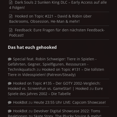
Dark Souls 2 Sunken King DLC – Early Access auf alle
4 Folgen!
Hooked on Topic #221 – David & Robin über
Backrooms, Obsession, He-Man & mehr!
Feedback: Eure Fragen für den nächsten Feedback-
Podcast!
Das hat euch gehooked
Special feat. Robin Schweiger: Tiere in Spielen -
Gefährten, Gegner, Spielfiguren, Ressourcen -
Technikquatsch
zu
Hooked on Topic #131 – Die tollsten
Tiere in Videospielen! (Patreon/Steady)
Hooked on Topic #135 – Der GOTY 2002-Vergleich:
Hooked vs. ScreenFun vs. GameStar! | Hooked
zu
Eure
Spiele des Jahres 2002 – Die Tabelle
HookBot
zu
Heute 23:55 Uhr LIVE: Capcom Showcase!
HookBot
zu
Devolver Digital Showcase 2022: Toms
Reaktionen zu Skate Story, The Plucky Squire & mehr!