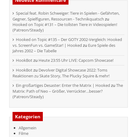
Special feat. Robin Schweiger: Tiere in Spielen - Gefährten,
Gegner, Spielfiguren, Ressourcen - Technikquatsch
zu
Hooked on Topic #131 – Die tollsten Tiere in Videospielen!
(Patreon/Steady)
Hooked on Topic #135 – Der GOTY 2002-Vergleich: Hooked
vs. ScreenFun vs. GameStar! | Hooked
zu
Eure Spiele des
Jahres 2002 – Die Tabelle
HookBot
zu
Heute 23:55 Uhr LIVE: Capcom Showcase!
HookBot
zu
Devolver Digital Showcase 2022: Toms
Reaktionen zu Skate Story, The Plucky Squire & mehr!
Ein großartiges Desaster: Enter the Matrix | Hooked
zu
The
Matrix: Path of Neo – Größer, Verrückter…besser?
(Patreon/Steady)
Kategorien
Allgemein
Filme