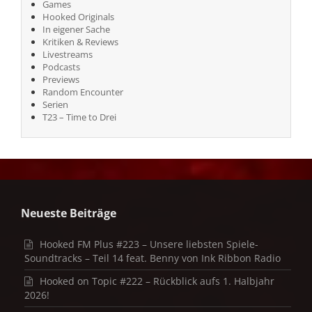
Games
Hooked Originals
In eigener Sache
Kritiken & Reviews
Livestreams
Podcasts
Previews
Random Encounter
Serien
T23 – Time to Drei
Neueste Beiträge
Hooked FM Plus #223 – Unsere liebsten Spiele-
Soundtracks – Teil 14 feat. Benny von Ink Ribbon Radio
Hooked on Topic #222 – Rückblick aufs 1. Halbjahr
2026!