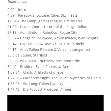
Timestamps:
0:00 – Intro
4:59 – Paradox Showcase: Cities Skylines 2
12:54 – The Lamplighters League, Life by You
21:07 – Nacon Connect: Lord of the Rings Gollum
27:18 – Ad Infinitum, RoboCop: Rogue City
30:57 – Gangs of Sherwood, Ravenswatch, War Hospital
38:14 – Capcom Showcase: Ghost Trick & mehr
44:17 – Atlas Fallen Release & Verschiebungen von
Suicide Squad, Starfield
53:52 – WERBUNG: NordVPN.com/hookedfm
54:40 – Resident Evil 4 Chainsaw-Demo
1:09:54 – Clash: Artifacts of Chaos
1:27:50 – Paranormasight: The Seven Mysteries of Honjo
1:38:26 – Wo Long: Fallen Dynasty
1:47:43 – Die Podcast-Produzent*innen