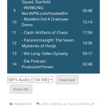
Download
Show URL
Hooked FM
cities skylines 2
,
clash artifacts of