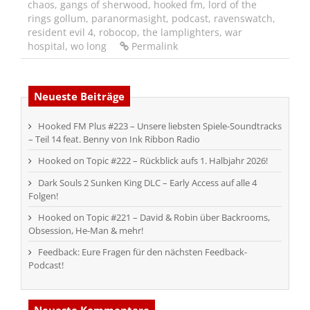
chaos
,
gangs of sherwood
,
hooked fm
,
lord of the
rings gollum
,
paranormasight
,
podcast
,
ravenswatch
,
resident evil 4
,
robocop
,
the lamplighters
,
war
hospital
,
wo long
Permalink
Neueste Beiträge
Hooked FM Plus #223 – Unsere liebsten Spiele-Soundtracks
– Teil 14 feat. Benny von Ink Ribbon Radio
Hooked on Topic #222 – Rückblick aufs 1. Halbjahr 2026!
Dark Souls 2 Sunken King DLC – Early Access auf alle 4
Folgen!
Hooked on Topic #221 – David & Robin über Backrooms,
Obsession, He-Man & mehr!
Feedback: Eure Fragen für den nächsten Feedback-
Podcast!
Neueste Kommentare