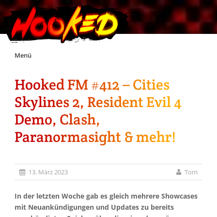
Skip
Menü
to
content
Hooked FM #412 – Cities
Unterstützt Hooked!
Skylines 2, Resident Evil 4
Exklusiv für Supporter*innen
Demo, Clash,
Paranormasight & mehr!
Impressum
Jobs
13. März 2023
Tom
Discord
In der letzten Woche gab es gleich mehrere Showcases
mit Neuankündigungen und Updates zu bereits