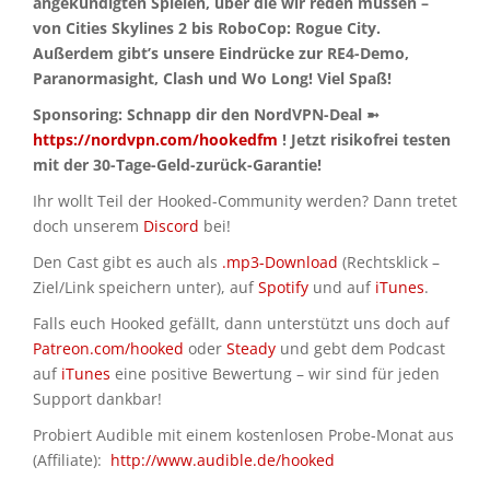
angekündigten Spielen, über die wir reden müssen –
von Cities Skylines 2 bis RoboCop: Rogue City.
Außerdem gibt’s unsere Eindrücke zur RE4-Demo,
Paranormasight, Clash und Wo Long! Viel Spaß!
Sponsoring: Schnapp dir den NordVPN-Deal ➼
https://nordvpn.com/hookedfm
! Jetzt risikofrei testen
mit der 30-Tage-Geld-zurück-Garantie!
Ihr wollt Teil der Hooked-Community werden? Dann tretet
doch unserem
Discord
bei!
Den Cast gibt es auch als
.mp3-Download
(Rechtsklick –
Ziel/Link speichern unter), auf
Spotify
und auf
iTunes
.
Falls euch Hooked gefällt, dann unterstützt uns doch auf
Patreon.com/hooked
oder
Steady
und gebt dem Podcast
auf
iTunes
eine positive Bewertung – wir sind für jeden
Support dankbar!
Probiert Audible mit einem kostenlosen Probe-Monat aus
(Affiliate):
http://www.audible.de/hooked