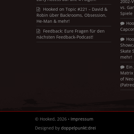
2002-V
vs. Ga
Hooked on Topic #221 – David &
Spiele
Robin über Backrooms, Obsession,
He-Man & mehr!
Hoo
Capco
Feedback: Eure Fragen für den
nächsten Feedback-Podcast!
Hoo
Showca
Skate 
mehr!
Ein
Matrix
of Neo
(Patre
© Hooked, 2026 •
Impressum
Designed by
doppelpunkt:drei