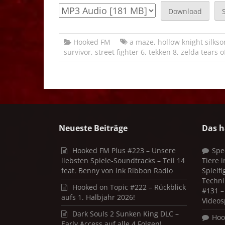
Download
Hooked FM
a maze
,
hollow knight silks
survivor
,
street fighter 6
,
tekken 8
,
zelda tears 
Neueste Beiträge
Das h
Hooked FM Plus #223 – Unsere
Spe
liebsten Spiele-Soundtracks – Teil 14
Tiere 
feat. Benny von Ink Ribbon Radio
Spielf
Techni
Hooked on Topic #222 – Rückblick
#131 – 
aufs 1. Halbjahr 2026!
Videos
Dark Souls 2 Sunken King DLC –
Hoo
Early Access auf alle 4 Folgen!