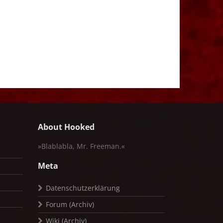
About Hooked
»Blablabla, Mr. Freeman.«
Meta
Datenschutzerklärung
Forum (Archiv)
Wiki (Archiv)