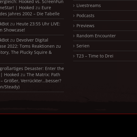
ergleich: Hooked vs. ScreenFun
Livestreams
meStar! | Hooked
zu
Eure
 des Jahres 2002 – Die Tabelle
Podcasts
kBot
zu
Heute 23:55 Uhr LIVE:
Previews
m Showcase!
Random Encounter
kBot
zu
Devolver Digital
Serien
se 2022: Toms Reaktionen zu
Story, The Plucky Squire &
T23 – Time to Drei
 großartiges Desaster: Enter the
 | Hooked
zu
The Matrix: Path
 – Größer, Verrückter…besser?
on/Steady)