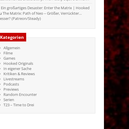
Ein großartiges Desaster: Enter the Matrix | Hooked
zu
The Matrix: Path of Neo – Größer, Verrückter…
esser? (Patreon/Steady)
Kategorien
Allgemein
Filme
Games
Hooked Originals
In eigener Sache
Kritiken & Reviews
Livestreams
Podcasts
Previews
Random Encounter
Serien
T23 – Time to Drei