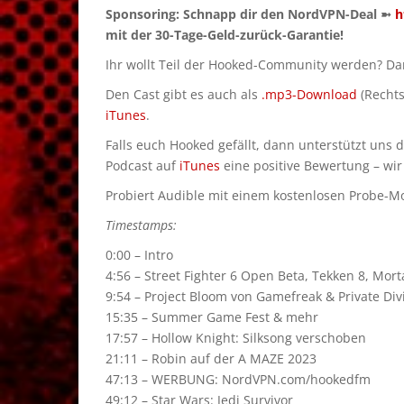
Sponsoring: Schnapp dir den NordVPN-Deal ➼
h
mit der 30-Tage-Geld-zurück-Garantie!
Ihr wollt Teil der Hooked-Community werden? D
Den Cast gibt es auch als
.mp3-Download
(Rechts
iTunes
.
Falls euch Hooked gefällt, dann unterstützt uns 
Podcast auf
iTunes
eine positive Bewertung – wir
Probiert Audible mit einem kostenlosen Probe-Mon
Timestamps:
0:00 – Intro
4:56 – Street Fighter 6 Open Beta, Tekken 8, Mo
9:54 – Project Bloom von Gamefreak & Private Div
15:35 – Summer Game Fest & mehr
17:57 – Hollow Knight: Silksong verschoben
21:11 – Robin auf der A MAZE 2023
47:13 – WERBUNG: NordVPN.com/hookedfm
49:12 – Star Wars: Jedi Survivor