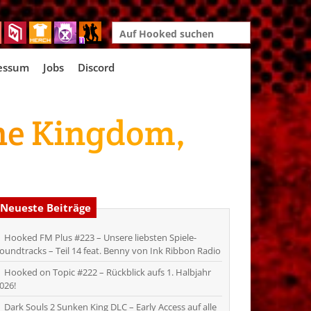
Search
for:
essum
Jobs
Discord
the Kingdom,
Neueste Beiträge
Hooked FM Plus #223 – Unsere liebsten Spiele-
oundtracks – Teil 14 feat. Benny von Ink Ribbon Radio
Hooked on Topic #222 – Rückblick aufs 1. Halbjahr
026!
Dark Souls 2 Sunken King DLC – Early Access auf alle