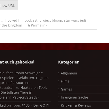
Show URL
ong
,
hooked fm
,
podcast
,
project bloom
,
star wars jedi
of the kingdom
Permalink
at euch gehooked
Kategorien
cial feat. Robin Schweiger:
Allgemein
in Spielen - Gefährten, Gegner,
Filme
iguren, Ressourcen -
kquatsch
zu
Hooked on Topic
Games
Die tollsten Tiere in
pielen! (Patreon/Steady)
In eigener Sache
ked on Topic #135 – Der GOTY
Kritiken & Reviews