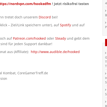
4
ttps://nordvpn.com/hookedfm
! Jetzt risikofrei testen
B
ann tretet doch unserem
Discord
bei!
klick – Ziel/Link speichern unter), auf
Spotify
und auf
P
doch auf
Patreon.com/hooked
oder
Steady
und gebt dem
 sind für jeden Support dankbar!
at aus (Affiliate):
http://www.audible.de/hooked
G
T
T
rtal Kombat, CoreGamerTreff.de
H
ision
S
S
R