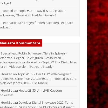
 Folgen!
Hooked on Topic #221 – David & Robin über
ackrooms, Obsession, He-Man & mehr!
Feedback: Eure Fragen für den nächsten Feedback-
odcast!
Neueste Kommentare
Special feat. Robin Schweiger: Tiere in Spielen -
efährten, Gegner, Spielfiguren, Ressourcen -
echnikquatsch
zu
Hooked on Topic #131 – Die tollsten
iere in Videospielen! (Patreon/Steady)
Hooked on Topic #135 – Der GOTY 2002-Vergleich:
ooked vs. ScreenFun vs. GameStar! | Hooked
zu
Eure
piele des Jahres 2002 – Die Tabelle
HookBot
zu
Heute 23:55 Uhr LIVE: Capcom
howcase!
HookBot
zu
Devolver Digital Showcase 2022: Toms
eaktionen zu Skate Story, The Plucky Squire & mehr!