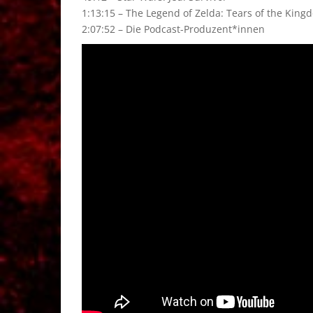
1:13:15 – The Legend of Zelda: Tears of the King
2:07:52 – Die Podcast-Produzent*innen