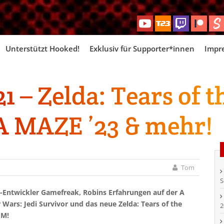
Skip
Unterstützt Hooked!
Exklusiv für Supporter*innen
Impr
to
content
 – Zelda: Tears of 
 A MAZE ’23 & mehr!
Tom
S
Entwickler Gamefreak, Robins Erfahrungen auf der A
Wars: Jedi Survivor und das neue Zelda: Tears of the
2
FM!