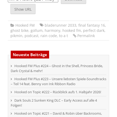
Show URL
Hooked FM
bladerunner 2033
,
final fantasy 16
,
ghost bike
,
gollum
,
harmony
,
hooked fm
,
perfect dark
,
pikmin
,
podcast
,
rain code
,
to a t
Permalink
Neueste Beiträge
Hooked FM Plus #224 – Ghost in the Shell, Princess Bride,
Dark Crystal & mehr!
Hooked FM Plus #223 – Unsere liebsten Spiele-Soundtracks
– Teil 14 feat. Benny von Ink Ribbon Radio
Hooked on Topic #222 – Rückblick aufs 1. Halbjahr 2026!
Dark Souls 2 Sunken King DLC – Early Access auf alle 4
Folgen!
Hooked on Topic #221 – David & Robin über Backrooms,