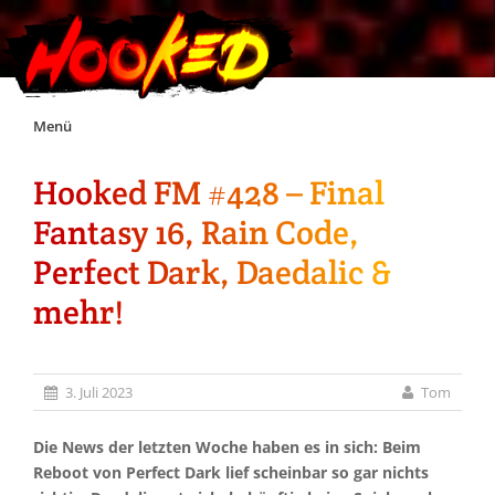
Skip
Menü
to
content
Hooked FM #428 – Final
Unterstützt Hooked!
Fantasy 16, Rain Code,
Exklusiv für Supporter*innen
Perfect Dark, Daedalic &
mehr!
Impressum
Jobs
3. Juli 2023
Tom
Discord
Die News der letzten Woche haben es in sich: Beim
Reboot von Perfect Dark lief scheinbar so gar nichts