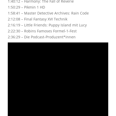
1:40:12 – Harmony: The Fall of Reverie
1:50:29 – Pikmin 1 HD
1:58:41 – Master Detective Archives: Rain Code
2:12:08 – Final Fantasy XVI Technik
2:16:19 – Little Friends: Puppy Island mit Lucy
2:22:30 – Robins Famoses Formel-1-Fest
2:36:29 – Die Podcast-Produzent*innen