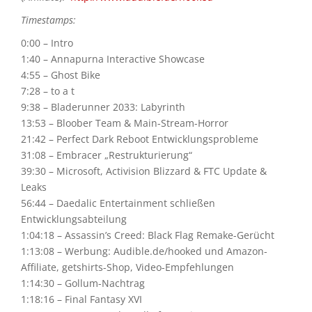
Timestamps:
0:00 – Intro
1:40 – Annapurna Interactive Showcase
4:55 – Ghost Bike
7:28 – to a t
9:38 – Bladerunner 2033: Labyrinth
13:53 – Bloober Team & Main-Stream-Horror
21:42 – Perfect Dark Reboot Entwicklungsprobleme
31:08 – Embracer „Restrukturierung“
39:30 – Microsoft, Activision Blizzard & FTC Update &
Leaks
56:44 – Daedalic Entertainment schließen
Entwicklungsabteilung
1:04:18 – Assassin’s Creed: Black Flag Remake-Gerücht
1:13:08 – Werbung: Audible.de/hooked und Amazon-
Affiliate, getshirts-Shop, Video-Empfehlungen
1:14:30 – Gollum-Nachtrag
1:18:16 – Final Fantasy XVI