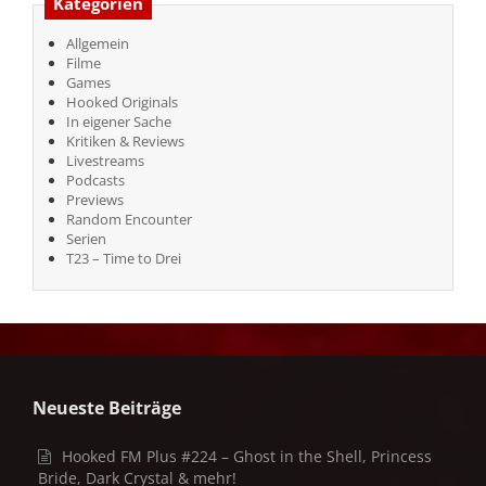
Kategorien
Allgemein
Filme
Games
Hooked Originals
In eigener Sache
Kritiken & Reviews
Livestreams
Podcasts
Previews
Random Encounter
Serien
T23 – Time to Drei
Neueste Beiträge
Hooked FM Plus #224 – Ghost in the Shell, Princess
Bride, Dark Crystal & mehr!