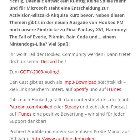
richtig, Daedalic entwickeln künftig keine Spiele mehr
und für Microsoft steht eine Entscheidung zur
Activision-Blizzard-Akquise kurz bevor. Neben diesen
Themen gibt’s in der neuen Ausgabe von Hooked FM
noch unsere Eindrücke zu Final Fantasy XVI, Harmony:
The Fall of Everie, Pikmin, Rain Code und… einem
Nintendogs-Like? Viel Spaß!
Ihr wollt Teil der Hooked-Community werden? Dann tretet
doch unserem
Discord
bei!
Zum
GOTY-2003-Voting!
Den Cast gibt es auch als
.mp3-Download
(Rechtsklick –
Ziel/Link speichern unter), auf
Spotify
und auf
iTunes
.
Falls euch Hooked gefällt, dann unterstützt uns doch auf
Patreon.com/hooked
oder
Steady
und gebt dem Podcast
auf
iTunes
eine positive Bewertung – wir sind für jeden
Support dankbar!
Probiert Audible mit einem kostenlosen Probe-Monat aus
(Affiliate):
http://www.audible.de/hooked