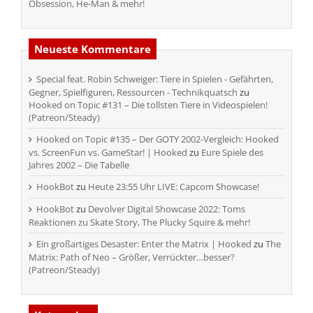
Obsession, He-Man & mehr!
Neueste Kommentare
Special feat. Robin Schweiger: Tiere in Spielen - Gefährten,
Gegner, Spielfiguren, Ressourcen - Technikquatsch
zu
Hooked on Topic #131 – Die tollsten Tiere in Videospielen!
(Patreon/Steady)
Hooked on Topic #135 – Der GOTY 2002-Vergleich: Hooked
vs. ScreenFun vs. GameStar! | Hooked
zu
Eure Spiele des
Jahres 2002 – Die Tabelle
HookBot
zu
Heute 23:55 Uhr LIVE: Capcom Showcase!
HookBot
zu
Devolver Digital Showcase 2022: Toms
Reaktionen zu Skate Story, The Plucky Squire & mehr!
Ein großartiges Desaster: Enter the Matrix | Hooked
zu
The
Matrix: Path of Neo – Größer, Verrückter…besser?
(Patreon/Steady)