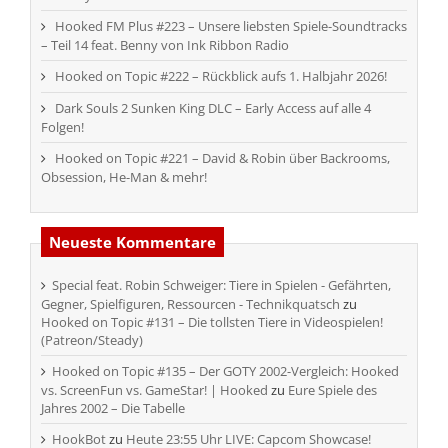
Hooked FM Plus #223 – Unsere liebsten Spiele-Soundtracks
– Teil 14 feat. Benny von Ink Ribbon Radio
Hooked on Topic #222 – Rückblick aufs 1. Halbjahr 2026!
Dark Souls 2 Sunken King DLC – Early Access auf alle 4
Folgen!
Hooked on Topic #221 – David & Robin über Backrooms,
Obsession, He-Man & mehr!
Neueste Kommentare
Special feat. Robin Schweiger: Tiere in Spielen - Gefährten,
Gegner, Spielfiguren, Ressourcen - Technikquatsch
zu
Hooked on Topic #131 – Die tollsten Tiere in Videospielen!
(Patreon/Steady)
Hooked on Topic #135 – Der GOTY 2002-Vergleich: Hooked
vs. ScreenFun vs. GameStar! | Hooked
zu
Eure Spiele des
Jahres 2002 – Die Tabelle
HookBot
zu
Heute 23:55 Uhr LIVE: Capcom Showcase!