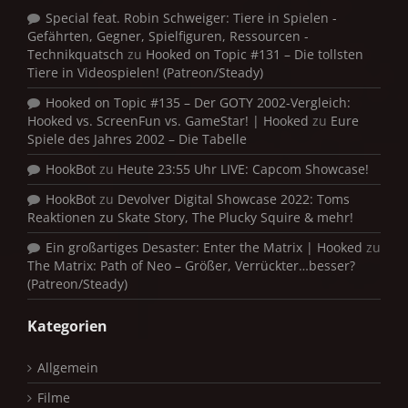
Special feat. Robin Schweiger: Tiere in Spielen -
Gefährten, Gegner, Spielfiguren, Ressourcen -
Technikquatsch
zu
Hooked on Topic #131 – Die tollsten
Tiere in Videospielen! (Patreon/Steady)
Hooked on Topic #135 – Der GOTY 2002-Vergleich:
Hooked vs. ScreenFun vs. GameStar! | Hooked
zu
Eure
Spiele des Jahres 2002 – Die Tabelle
HookBot
zu
Heute 23:55 Uhr LIVE: Capcom Showcase!
HookBot
zu
Devolver Digital Showcase 2022: Toms
Reaktionen zu Skate Story, The Plucky Squire & mehr!
Ein großartiges Desaster: Enter the Matrix | Hooked
zu
The Matrix: Path of Neo – Größer, Verrückter…besser?
(Patreon/Steady)
Kategorien
Allgemein
Filme