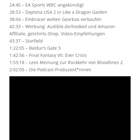
24:45 – EA Sports WRC angekündigt
28:53 – Daytona USA 2 in Like a Dragon Gaiden
38:04 – Embracer wollen Gearbox verkaufen
42:33 – Werbung: Audible.de/hooked und Amazon-
Affiliate, getshirts-Shop, Video-Empfehlungen
43:37 – Starfield
1:22:05 – Baldur’s Gate 3
1:42:56 – Final Fantasy VII: Ever Crisis
1:53:18 – Leos Meinung zur Rückkehr von Bloodlines 2
2:02:05 – Die Podcast-Produzent*innen