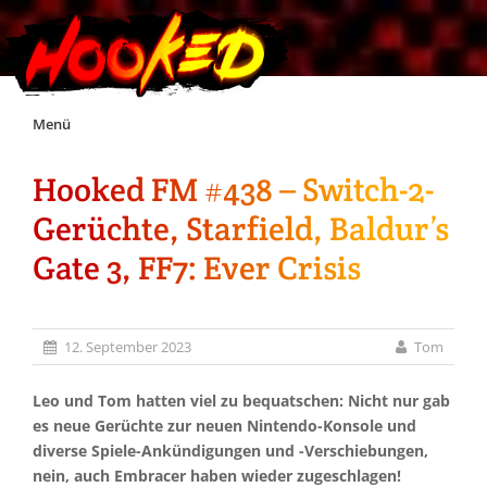
Skip
Menü
to
content
Hooked FM #438 – Switch-2-
Unterstützt Hooked!
Gerüchte, Starfield, Baldur’s
Exklusiv für Supporter*innen
Gate 3, FF7: Ever Crisis
Impressum
12. September 2023
Tom
Jobs
Leo und Tom hatten viel zu bequatschen: Nicht nur gab
es neue Gerüchte zur neuen Nintendo-Konsole und
Discord
diverse Spiele-Ankündigungen und -Verschiebungen,
nein, auch Embracer haben wieder zugeschlagen!