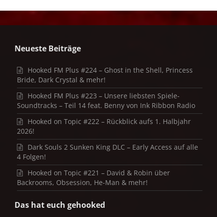
Neueste Beiträge
Hooked FM Plus #224 – Ghost in the Shell, Princess
Bride, Dark Crystal & mehr!
Hooked FM Plus #223 – Unsere liebsten Spiele-
Soundtracks – Teil 14 feat. Benny von Ink Ribbon Radio
Hooked on Topic #222 – Rückblick aufs 1. Halbjahr
2026!
Dark Souls 2 Sunken King DLC – Early Access auf alle
4 Folgen!
Hooked on Topic #221 – David & Robin über
Backrooms, Obsession, He-Man & mehr!
Das hat euch gehooked