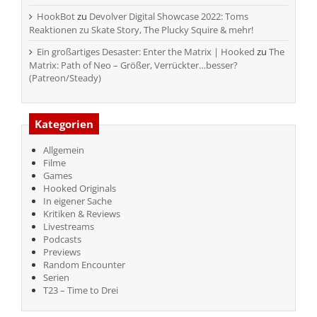
HookBot
zu
Devolver Digital Showcase 2022: Toms
Reaktionen zu Skate Story, The Plucky Squire & mehr!
Ein großartiges Desaster: Enter the Matrix | Hooked
zu
The
Matrix: Path of Neo – Größer, Verrückter…besser?
(Patreon/Steady)
Kategorien
Allgemein
Filme
Games
Hooked Originals
In eigener Sache
Kritiken & Reviews
Livestreams
Podcasts
Previews
Random Encounter
Serien
T23 – Time to Drei