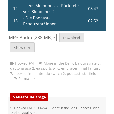
Download
Show URL
Hooked FM
Alone in the Dark
,
baldurs gate 3
,
daytona usa 2
,
ea sports wrc
,
embracer
,
final fantasy
7
,
hooked fm
,
nintendo switch 2
,
podcast
,
starfield
Permalink
Neueste Beiträge
Hooked FM Plus #224 – Ghost in the Shell, Princess Bride,
Dark Crystal & mehr!