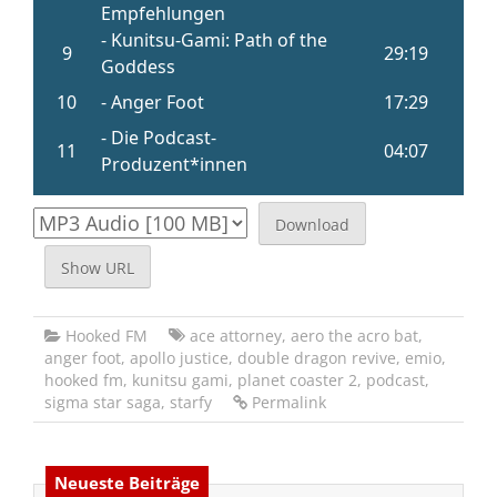
Download
Show URL
Hooked FM
ace attorney
,
aero the acro bat
,
anger foot
,
apollo justice
,
double dragon revive
,
emio
,
hooked fm
,
kunitsu gami
,
planet coaster 2
,
podcast
,
sigma star saga
,
starfy
Permalink
Neueste Beiträge