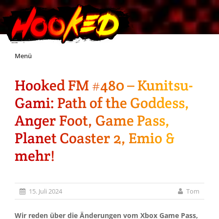
Skip
Menü
to
content
Hooked FM #480 – Kunitsu-
Unterstützt Hooked!
Gami: Path of the Goddess,
Exklusiv für Supporter*innen
Anger Foot, Game Pass,
Planet Coaster 2, Emio &
Impressum
mehr!
Jobs
15. Juli 2024
Tom
Discord
Wir reden über die Änderungen vom Xbox Game Pass,