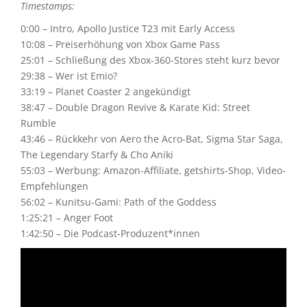
Timestamps:
0:00 – Intro, Apollo Justice T23 mit Early Access
10:08 – Preiserhöhung von Xbox Game Pass
25:01 – Schließung des Xbox-360-Stores steht kurz bevor
29:38 – Wer ist Emio?
33:19 – Planet Coaster 2 angekündigt
38:47 – Double Dragon Revive & Karate Kid: Street
Rumble
43:46 – Rückkehr von Aero the Acro-Bat, Sigma Star Saga,
The Legendary Starfy & Cho Aniki
55:03 – Werbung: Amazon-Affiliate, getshirts-Shop, Video-
Empfehlungen
56:02 – Kunitsu-Gami: Path of the Goddess
1:25:21 – Anger Foot
1:42:50 – Die Podcast-Produzent*innen