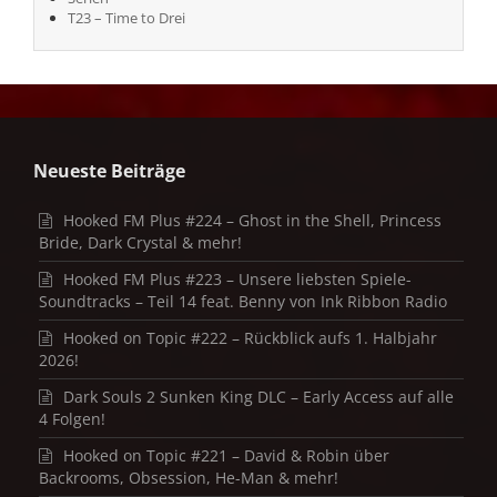
T23 – Time to Drei
Neueste Beiträge
Hooked FM Plus #224 – Ghost in the Shell, Princess
Bride, Dark Crystal & mehr!
Hooked FM Plus #223 – Unsere liebsten Spiele-
Soundtracks – Teil 14 feat. Benny von Ink Ribbon Radio
Hooked on Topic #222 – Rückblick aufs 1. Halbjahr
2026!
Dark Souls 2 Sunken King DLC – Early Access auf alle
4 Folgen!
Hooked on Topic #221 – David & Robin über
Backrooms, Obsession, He-Man & mehr!