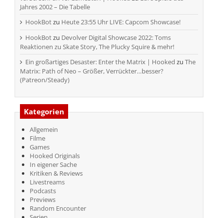
Jahres 2002 – Die Tabelle
HookBot
zu
Heute 23:55 Uhr LIVE: Capcom Showcase!
HookBot
zu
Devolver Digital Showcase 2022: Toms
Reaktionen zu Skate Story, The Plucky Squire & mehr!
Ein großartiges Desaster: Enter the Matrix | Hooked
zu
The
Matrix: Path of Neo – Größer, Verrückter…besser?
(Patreon/Steady)
Kategorien
Allgemein
Filme
Games
Hooked Originals
In eigener Sache
Kritiken & Reviews
Livestreams
Podcasts
Previews
Random Encounter
Serien