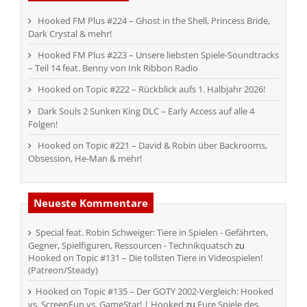
Hooked FM Plus #224 – Ghost in the Shell, Princess Bride,
Dark Crystal & mehr!
Hooked FM Plus #223 – Unsere liebsten Spiele-Soundtracks
– Teil 14 feat. Benny von Ink Ribbon Radio
Hooked on Topic #222 – Rückblick aufs 1. Halbjahr 2026!
Dark Souls 2 Sunken King DLC – Early Access auf alle 4
Folgen!
Hooked on Topic #221 – David & Robin über Backrooms,
Obsession, He-Man & mehr!
Neueste Kommentare
Special feat. Robin Schweiger: Tiere in Spielen - Gefährten,
Gegner, Spielfiguren, Ressourcen - Technikquatsch
zu
Hooked on Topic #131 – Die tollsten Tiere in Videospielen!
(Patreon/Steady)
Hooked on Topic #135 – Der GOTY 2002-Vergleich: Hooked
vs. ScreenFun vs. GameStar! | Hooked
zu
Eure Spiele des