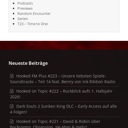
Podcasts
Previews
Random Encounter
Serien
T23 – Time to Drei
Neueste Beiträge
Hooked FM Plus #223 – Unsere liebsten Spiele-
Soundtracks – Teil 14 feat. Benny von Ink Ribbon Radio
Hooked on Topic #222 – Rückblick aufs 1. Halbjahr
2026!
Dark Souls 2 Sunken King DLC – Early Access auf alle
4 Folgen!
Hooked on Topic #221 – David & Robin über
Backrooms, Obsession, He-Man & mehr!