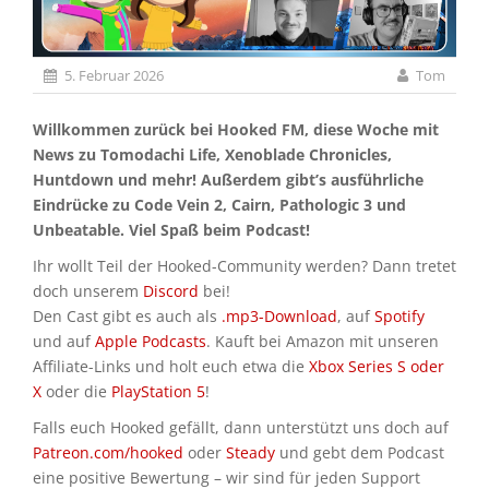
5. Februar 2026
Tom
Willkommen zurück bei Hooked FM, diese Woche mit
News zu Tomodachi Life, Xenoblade Chronicles,
Huntdown und mehr! Außerdem gibt’s ausführliche
Eindrücke zu Code Vein 2, Cairn, Pathologic 3 und
Unbeatable. Viel Spaß beim Podcast!
Ihr wollt Teil der Hooked-Community werden? Dann tretet
doch unserem
Discord
bei!
Den Cast gibt es auch als
.mp3-Download
, auf
Spotify
und auf
Apple Podcasts
. Kauft bei Amazon mit unseren
Affiliate-Links und holt euch etwa die
Xbox Series S oder
X
oder die
PlayStation 5
!
Falls euch Hooked gefällt, dann unterstützt uns doch auf
Patreon.com/hooked
oder
Steady
und gebt dem Podcast
eine positive Bewertung – wir sind für jeden Support