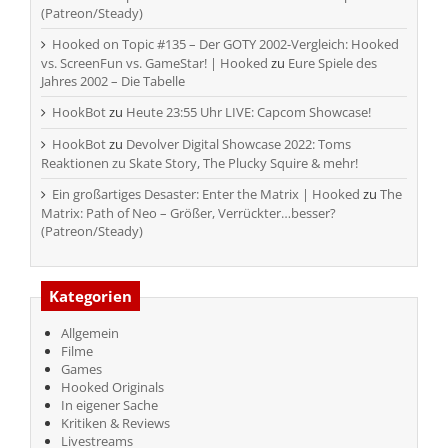
(Patreon/Steady)
Hooked on Topic #135 – Der GOTY 2002-Vergleich: Hooked
vs. ScreenFun vs. GameStar! | Hooked
zu
Eure Spiele des
Jahres 2002 – Die Tabelle
HookBot
zu
Heute 23:55 Uhr LIVE: Capcom Showcase!
HookBot
zu
Devolver Digital Showcase 2022: Toms
Reaktionen zu Skate Story, The Plucky Squire & mehr!
Ein großartiges Desaster: Enter the Matrix | Hooked
zu
The
Matrix: Path of Neo – Größer, Verrückter…besser?
(Patreon/Steady)
Kategorien
Allgemein
Filme
Games
Hooked Originals
In eigener Sache
Kritiken & Reviews
Livestreams