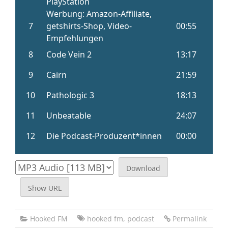
Download
Show URL
Hooked FM
hooked fm
,
podcast
Permalink