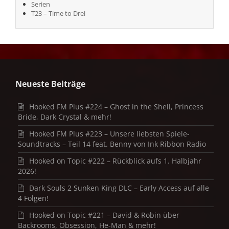
Serien
T23 – Time to Drei
Neueste Beiträge
Hooked FM Plus #224 – Ghost in the Shell, Princess
Bride, Dark Crystal & mehr!
Hooked FM Plus #223 – Unsere liebsten Spiele-
Soundtracks – Teil 14 feat. Benny von Ink Ribbon Radio
Hooked on Topic #222 – Rückblick aufs 1. Halbjahr
2026!
Dark Souls 2 Sunken King DLC – Early Access auf alle
4 Folgen!
Hooked on Topic #221 – David & Robin über
Backrooms, Obsession, He-Man & mehr!