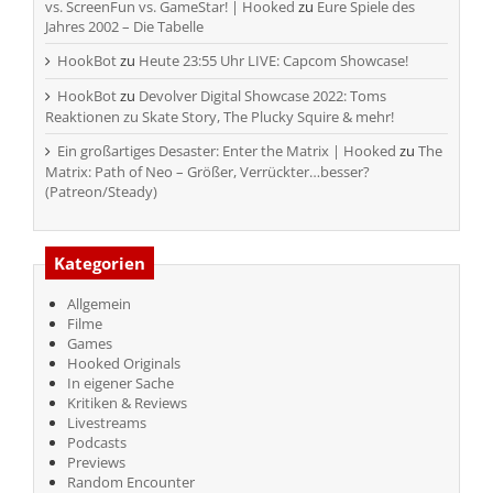
vs. ScreenFun vs. GameStar! | Hooked
zu
Eure Spiele des
Jahres 2002 – Die Tabelle
HookBot
zu
Heute 23:55 Uhr LIVE: Capcom Showcase!
HookBot
zu
Devolver Digital Showcase 2022: Toms
Reaktionen zu Skate Story, The Plucky Squire & mehr!
Ein großartiges Desaster: Enter the Matrix | Hooked
zu
The
Matrix: Path of Neo – Größer, Verrückter…besser?
(Patreon/Steady)
Kategorien
Allgemein
Filme
Games
Hooked Originals
In eigener Sache
Kritiken & Reviews
Livestreams
Podcasts
Previews
Random Encounter