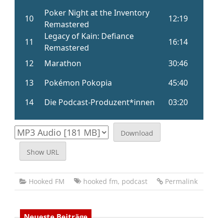
Download
Show URL
Hooked FM
hooked fm
,
podcast
Permalink
Neueste Beiträge