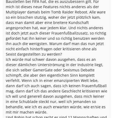
Baustellen bei FIFA hat, die es auszubessern gilt. Für
mich ist dieses neue Features nichts anderes als der
Multiplayer damals beim Tomb Raider Reboot. Alle ware
so ein bisschen stutzig, woher der jetzt plötzlich kam,
dass man damit aber eine breitere Kundschaft
angesprochen hat, war jedem klar. Und nichts anderes
ist doch jetzt auch dieser Frauenfußballzusatz, so richtig
gefordet hat ihn keiner und so richtig benutzen werden
ihn auch die wenigsten. Warum darf man das nun jetzt
nicht einfach hinterfragen oder kritisieren ohne als
Sexist dargestellten zu werden?
Ich würde mal schwer davon ausgehen, dass es an
dieser dämlichen Unterströmung in der Industrie liegt,
die sich selber GamerGate oder Sexismus Debatte
schimpft, die aber den eigentlichen Sinn komplett
verfehlt. Wenn ich in einer emanzipierten Welt lebe,
dann darf ich auch sagen, dass ich keinen Frauenfußball
mag, dann darf ich das andere Geschlecht kritisieren wie
ich will und generell davon ausgehen, dass mich keiner
in eine Schublade steckt nur, weil ich jemanden so
behandle, wie ich es auch erwarten würde, wie er/sie es
mit mir machen würde.
Und Robin hat schon recht es sind 12 Mannschaften und