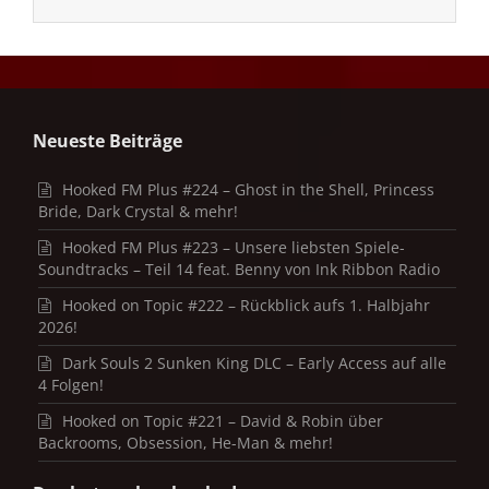
Neueste Beiträge
Hooked FM Plus #224 – Ghost in the Shell, Princess
Bride, Dark Crystal & mehr!
Hooked FM Plus #223 – Unsere liebsten Spiele-
Soundtracks – Teil 14 feat. Benny von Ink Ribbon Radio
Hooked on Topic #222 – Rückblick aufs 1. Halbjahr
2026!
Dark Souls 2 Sunken King DLC – Early Access auf alle
4 Folgen!
Hooked on Topic #221 – David & Robin über
Backrooms, Obsession, He-Man & mehr!