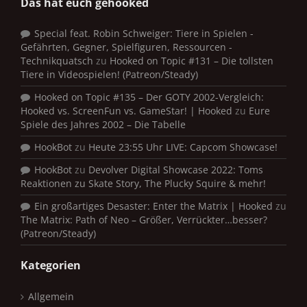
Das hat euch gehooked
Special feat. Robin Schweiger: Tiere in Spielen -
Gefährten, Gegner, Spielfiguren, Ressourcen -
Technikquatsch
zu
Hooked on Topic #131 – Die tollsten
Tiere in Videospielen! (Patreon/Steady)
Hooked on Topic #135 – Der GOTY 2002-Vergleich:
Hooked vs. ScreenFun vs. GameStar! | Hooked
zu
Eure
Spiele des Jahres 2002 – Die Tabelle
HookBot
zu
Heute 23:55 Uhr LIVE: Capcom Showcase!
HookBot
zu
Devolver Digital Showcase 2022: Toms
Reaktionen zu Skate Story, The Plucky Squire & mehr!
Ein großartiges Desaster: Enter the Matrix | Hooked
zu
The Matrix: Path of Neo – Größer, Verrückter…besser?
(Patreon/Steady)
Kategorien
Allgemein