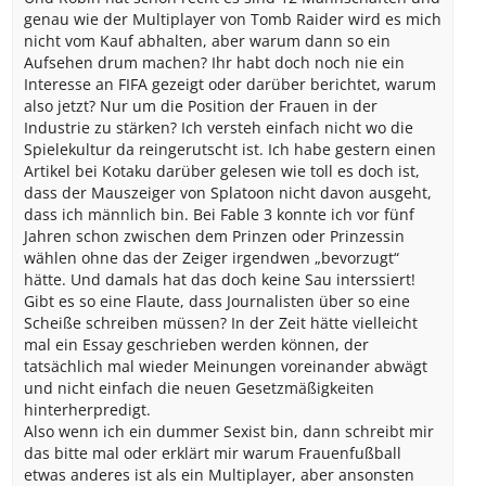
genau wie der Multiplayer von Tomb Raider wird es mich
nicht vom Kauf abhalten, aber warum dann so ein
Aufsehen drum machen? Ihr habt doch noch nie ein
Interesse an FIFA gezeigt oder darüber berichtet, warum
also jetzt? Nur um die Position der Frauen in der
Industrie zu stärken? Ich versteh einfach nicht wo die
Spielekultur da reingerutscht ist. Ich habe gestern einen
Artikel bei Kotaku darüber gelesen wie toll es doch ist,
dass der Mauszeiger von Splatoon nicht davon ausgeht,
dass ich männlich bin. Bei Fable 3 konnte ich vor fünf
Jahren schon zwischen dem Prinzen oder Prinzessin
wählen ohne das der Zeiger irgendwen „bevorzugt“
hätte. Und damals hat das doch keine Sau interssiert!
Gibt es so eine Flaute, dass Journalisten über so eine
Scheiße schreiben müssen? In der Zeit hätte vielleicht
mal ein Essay geschrieben werden können, der
tatsächlich mal wieder Meinungen voreinander abwägt
und nicht einfach die neuen Gesetzmäßigkeiten
hinterherpredigt.
Also wenn ich ein dummer Sexist bin, dann schreibt mir
das bitte mal oder erklärt mir warum Frauenfußball
etwas anderes ist als ein Multiplayer, aber ansonsten