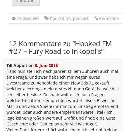
Show URL
Hooked FM
hooked fm
,
podcast
Permalink
12 Kommentare zu “
Hooked FM
#27 – Fury Road to Inkopolis
”
Till Appolt
on
3. Juni 2015
Hallo nun stell ich nach Jahren stillem Zuhören auch mal
eine Frage, und zwar habe ich mir wegen eures
Livestreams zu Xenoblade einen New 3ds XL gekauft,
welcher allerdings mein erstes Nitendo Gerät ist welches
ich selber besitze. Deshalb wollte ich euch Fragen
welche Titel ihr mir empfehlen würdet ,also z.B. welche
Mario und Zelda Spiele ihr mir zum Einstieg empfehlend
würdet, oder auch andere empfehlenswerte Titel ( ich
lege keinen großen Wert auf Grafik und finde eine Gute
Geschichte oder Gameplay sehr viel wichtiger).
Vielen Dank für eure höchwahrscheinlich sehr hilfreiche