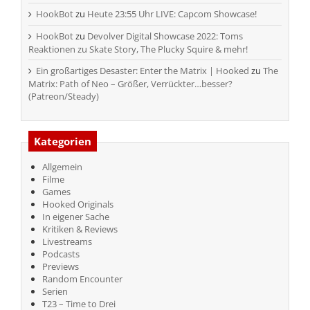
HookBot
zu
Heute 23:55 Uhr LIVE: Capcom Showcase!
HookBot
zu
Devolver Digital Showcase 2022: Toms
Reaktionen zu Skate Story, The Plucky Squire & mehr!
Ein großartiges Desaster: Enter the Matrix | Hooked
zu
The
Matrix: Path of Neo – Größer, Verrückter…besser?
(Patreon/Steady)
Kategorien
Allgemein
Filme
Games
Hooked Originals
In eigener Sache
Kritiken & Reviews
Livestreams
Podcasts
Previews
Random Encounter
Serien
T23 – Time to Drei