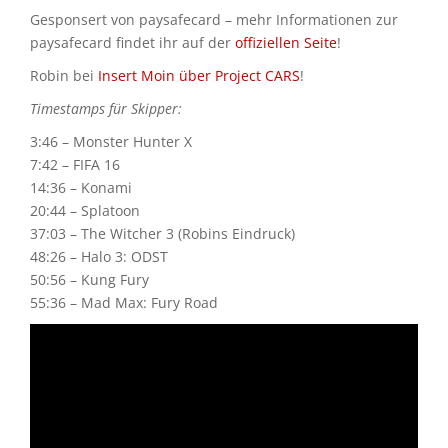
Gesponsert von paysafecard – mehr Informationen zur
paysafecard findet ihr auf der
offiziellen Seite
!
Robin bei
Insert Moin über Project CARS
!
Timestamps für Skipper:
3:46 – Monster Hunter X
7:42 – FIFA 16
14:36 – Konami
20:44 – Splatoon
37:03 – The Witcher 3 (Robins Eindruck)
48:26 – Halo 3: ODST
50:56 – Kung Fury
55:36 – Mad Max: Fury Road