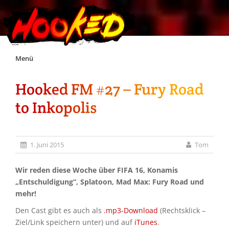
Skip
Menü
to
content
Hooked FM #27 – Fury Road
Unterstützt Hooked!
to Inkopolis
Exklusiv für Supporter*innen
1. Juni 2015
Tom
Impressum
Wir reden diese Woche über FIFA 16, Konamis
Jobs
„Entschuldigung“, Splatoon, Mad Max: Fury Road und
mehr!
Discord
Den Cast gibt es auch als
.mp3-Download
(Rechtsklick –
Ziel/Link speichern unter) und auf
iTunes
.