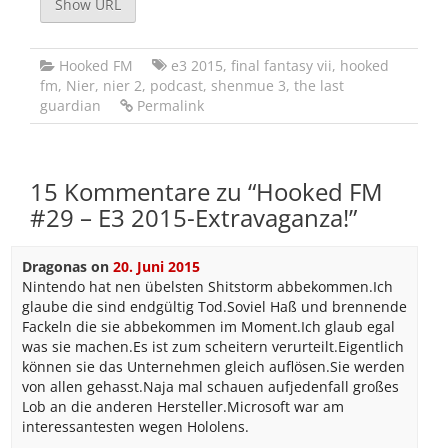
Show URL
Hooked FM
e3 2015
,
final fantasy vii
,
hooked
fm
,
Nier
,
nier 2
,
podcast
,
shenmue 3
,
the last
guardian
Permalink
15 Kommentare zu “
Hooked FM
#29 – E3 2015-Extravaganza!
”
Dragonas
on
20. Juni 2015
Nintendo hat nen übelsten Shitstorm abbekommen.Ich
glaube die sind endgültig Tod.Soviel Haß und brennende
Fackeln die sie abbekommen im Moment.Ich glaub egal
was sie machen.Es ist zum scheitern verurteilt.Eigentlich
können sie das Unternehmen gleich auflösen.Sie werden
von allen gehasst.Naja mal schauen aufjedenfall großes
Lob an die anderen Hersteller.Microsoft war am
interessantesten wegen Hololens.