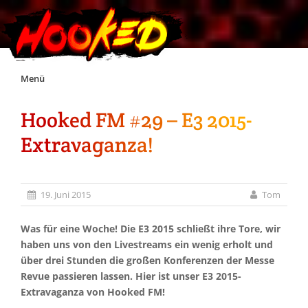
Skip
Menü
to
content
Hooked FM #29 – E3 2015-
Unterstützt Hooked!
Extravaganza!
Exklusiv für Supporter*innen
19. Juni 2015
Tom
Impressum
Was für eine Woche! Die E3 2015 schließt ihre Tore, wir
Jobs
haben uns von den Livestreams ein wenig erholt und
über drei Stunden die großen Konferenzen der Messe
Revue passieren lassen. Hier ist unser E3 2015-
Discord
Extravaganza von Hooked FM!