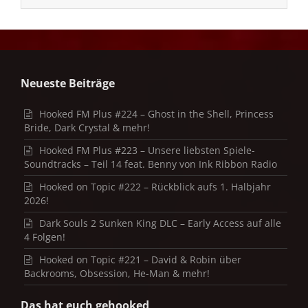
Neueste Beiträge
Hooked FM Plus #224 – Ghost in the Shell, Princess
Bride, Dark Crystal & mehr!
Hooked FM Plus #223 – Unsere liebsten Spiele-
Soundtracks – Teil 14 feat. Benny von Ink Ribbon Radio
Hooked on Topic #222 – Rückblick aufs 1. Halbjahr
2026!
Dark Souls 2 Sunken King DLC – Early Access auf alle
4 Folgen!
Hooked on Topic #221 – David & Robin über
Backrooms, Obsession, He-Man & mehr!
Das hat euch gehooked