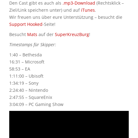
Den Cast gibt es auch als
.mp3-Download
(Rechtsklick –
Ziel/Link speichern unter) und auf
iTunes
.
Wir freuen uns über eure Unterstützung – besucht die
Support Hooked
-Seite!
Besucht
Mats
auf der
SuperKreuzBurg
!
Timestamps für Skipper:
1:40 – Bethesda
16:31 – Microsoft
58:53 – EA
1:11:00 – Ubisoft
1:34:19 – Sony
2:24:40 – Nintendo
2:47:55 – SquareEnix
3:04:09 – PC Gaming Show