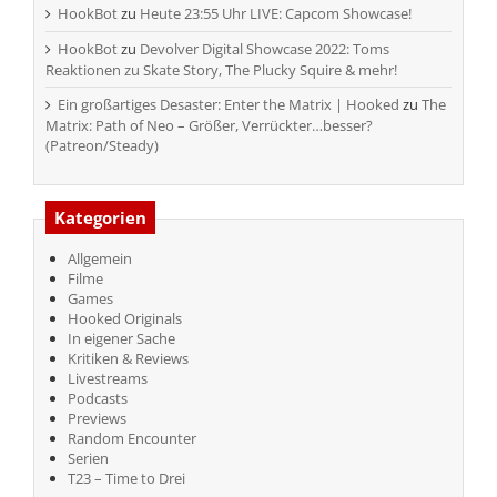
HookBot
zu
Heute 23:55 Uhr LIVE: Capcom Showcase!
HookBot
zu
Devolver Digital Showcase 2022: Toms
Reaktionen zu Skate Story, The Plucky Squire & mehr!
Ein großartiges Desaster: Enter the Matrix | Hooked
zu
The
Matrix: Path of Neo – Größer, Verrückter…besser?
(Patreon/Steady)
Kategorien
Allgemein
Filme
Games
Hooked Originals
In eigener Sache
Kritiken & Reviews
Livestreams
Podcasts
Previews
Random Encounter
Serien
T23 – Time to Drei