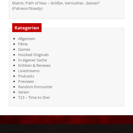
Matrix: Path of Neo – Größer, Verrückter…besser?
(Patreon/Steady)
Kategorien
Allgemein
Filme
Games
Hooked Originals
In eigener Sache
Kritiken & Reviews
Livestreams
Podcasts
Previews
Random Encounter
Serien
T23 – Time to Drei