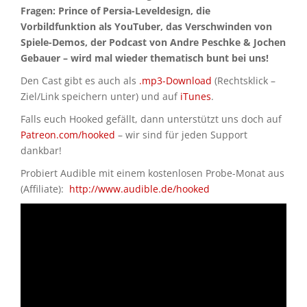
Fragen: Prince of Persia-Leveldesign, die
Vorbildfunktion als YouTuber, das Verschwinden von
Spiele-Demos, der Podcast von Andre Peschke & Jochen
Gebauer – wird mal wieder thematisch bunt bei uns!
Den Cast gibt es auch als
.mp3-Download
(Rechtsklick –
Ziel/Link speichern unter) und auf
iTunes
.
Falls euch Hooked gefällt, dann unterstützt uns doch auf
Patreon.com/hooked
– wir sind für jeden Support
dankbar!
Probiert Audible mit einem kostenlosen Probe-Monat aus
(Affiliate):
http://www.audible.de/hooked