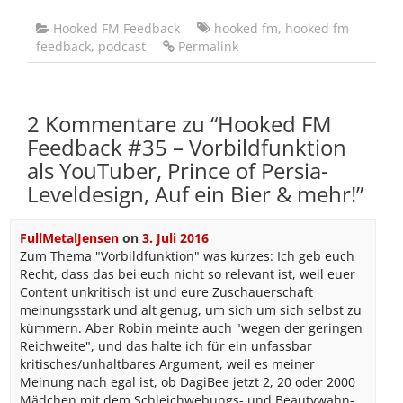
Hooked FM Feedback
hooked fm
,
hooked fm
feedback
,
podcast
Permalink
2 Kommentare zu “
Hooked FM
Feedback #35 – Vorbildfunktion
als YouTuber, Prince of Persia-
Leveldesign, Auf ein Bier & mehr!
”
FullMetalJensen
on
3. Juli 2016
Zum Thema "Vorbildfunktion" was kurzes: Ich geb euch
Recht, dass das bei euch nicht so relevant ist, weil euer
Content unkritisch ist und eure Zuschauerschaft
meinungsstark und alt genug, um sich um sich selbst zu
kümmern. Aber Robin meinte auch "wegen der geringen
Reichweite", und das halte ich für ein unfassbar
kritisches/unhaltbares Argument, weil es meiner
Meinung nach egal ist, ob DagiBee jetzt 2, 20 oder 2000
Mädchen mit dem Schleichwebungs- und Beautywahn-