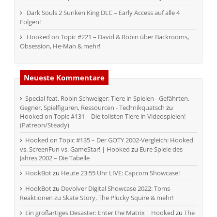
Dark Souls 2 Sunken King DLC – Early Access auf alle 4
Folgen!
Hooked on Topic #221 – David & Robin über Backrooms,
Obsession, He-Man & mehr!
Neueste Kommentare
Special feat. Robin Schweiger: Tiere in Spielen - Gefährten,
Gegner, Spielfiguren, Ressourcen - Technikquatsch
zu
Hooked on Topic #131 – Die tollsten Tiere in Videospielen!
(Patreon/Steady)
Hooked on Topic #135 – Der GOTY 2002-Vergleich: Hooked
vs. ScreenFun vs. GameStar! | Hooked
zu
Eure Spiele des
Jahres 2002 – Die Tabelle
HookBot
zu
Heute 23:55 Uhr LIVE: Capcom Showcase!
HookBot
zu
Devolver Digital Showcase 2022: Toms
Reaktionen zu Skate Story, The Plucky Squire & mehr!
Ein großartiges Desaster: Enter the Matrix | Hooked
zu
The