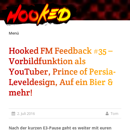
Skip
Menü
to
content
Hooked FM Feedback #35 –
Unterstützt Hooked!
Vorbildfunktion als
Exklusiv für Supporter*innen
YouTuber, Prince of Persia-
Leveldesign, Auf ein Bier &
Impressum
mehr!
Jobs
2. Juli 2016
Tom
Discord
Nach der kurzen E3-Pause geht es weiter mit euren