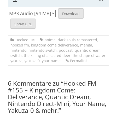
Download
Show URL
Hooked FM
anime
,
dark souls remastered
,
hooked fm
,
kingdom come deliverance
,
manga
,
nintendo
,
nintendo switch
,
podcast
,
quantic dream
,
switch
,
the killing of a sacred deer
,
the shape of water
,
yakuza
,
yakuza 0
,
your name
Permalink
6 Kommentare zu “
Hooked FM
#155 – Kingdom Come:
Deliverance, Quantic Dream,
Nintendo Direct-Mini, Your Name,
Yakuza-0 & mehr!
”