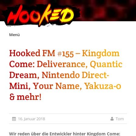
Skip
Menü
to
content
Hooked FM #155 – Kingdom
Unterstützt Hooked!
Come: Deliverance, Quantic
Exklusiv für Supporter*innen
Dream, Nintendo Direct-
Mini, Your Name, Yakuza-0
Impressum
& mehr!
Jobs
16. Januar 2018
Tom
Discord
Wir reden über die Entwickler hinter Kingdom Come: