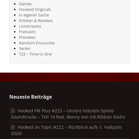
Games
Hooked Originals
In eigener Sache
Kritiken & Reviews
Livestreams
Podcasts
Previews
Random Encounter
Serien
T23 – Time to Drei
Neueste Beiträge
Hooked FM Plus #223 – Unsere liebsten Spiele-
Soundtracks – Teil 14 feat. Benny von Ink Ribbon Radio
Hooked on Topic #222 – Rückblick aufs 1. Halbjahr
2026!