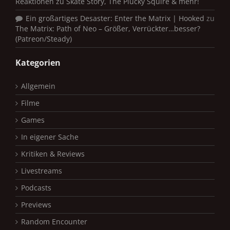
Reaktionen zu Skate Story, The Plucky Squire & mehr!
Ein großartiges Desaster: Enter the Matrix | Hooked
zu
The Matrix: Path of Neo – Größer, Verrückter…besser?
(Patreon/Steady)
Kategorien
Allgemein
Filme
Games
In eigener Sache
Kritiken & Reviews
Livestreams
Podcasts
Previews
Random Encounter