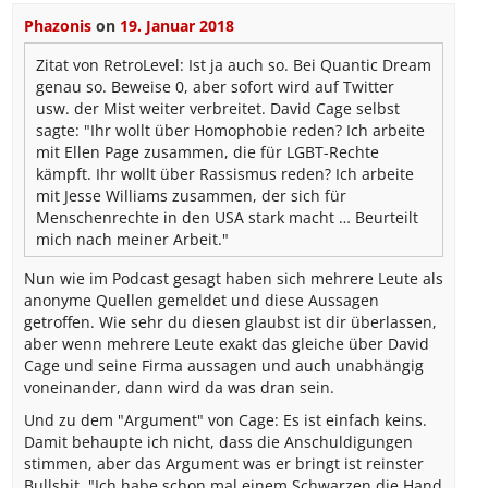
Phazonis
on
19. Januar 2018
Zitat von RetroLevel:
Ist ja auch so. Bei Quantic Dream
genau so. Beweise 0, aber sofort wird auf Twitter
usw. der Mist weiter verbreitet. David Cage selbst
sagte: "Ihr wollt über Homophobie reden? Ich arbeite
mit Ellen Page zusammen, die für LGBT-Rechte
kämpft. Ihr wollt über Rassismus reden? Ich arbeite
mit Jesse Williams zusammen, der sich für
Menschenrechte in den USA stark macht … Beurteilt
mich nach meiner Arbeit."
Nun wie im Podcast gesagt haben sich mehrere Leute als
anonyme Quellen gemeldet und diese Aussagen
getroffen. Wie sehr du diesen glaubst ist dir überlassen,
aber wenn mehrere Leute exakt das gleiche über David
Cage und seine Firma aussagen und auch unabhängig
voneinander, dann wird da was dran sein.
Und zu dem "Argument" von Cage: Es ist einfach keins.
Damit behaupte ich nicht, dass die Anschuldigungen
stimmen, aber das Argument was er bringt ist reinster
Bullshit. "Ich habe schon mal einem Schwarzen die Hand