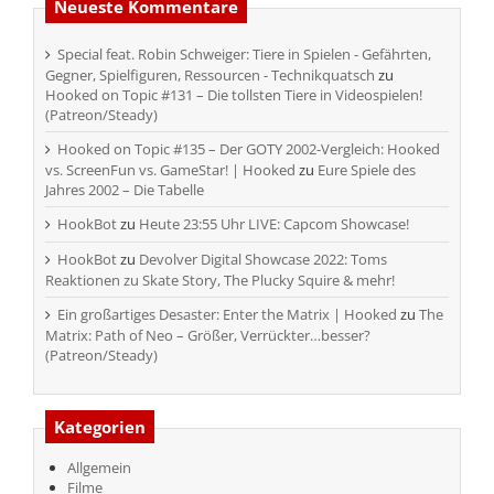
Neueste Kommentare
Special feat. Robin Schweiger: Tiere in Spielen - Gefährten,
Gegner, Spielfiguren, Ressourcen - Technikquatsch
zu
Hooked on Topic #131 – Die tollsten Tiere in Videospielen!
(Patreon/Steady)
Hooked on Topic #135 – Der GOTY 2002-Vergleich: Hooked
vs. ScreenFun vs. GameStar! | Hooked
zu
Eure Spiele des
Jahres 2002 – Die Tabelle
HookBot
zu
Heute 23:55 Uhr LIVE: Capcom Showcase!
HookBot
zu
Devolver Digital Showcase 2022: Toms
Reaktionen zu Skate Story, The Plucky Squire & mehr!
Ein großartiges Desaster: Enter the Matrix | Hooked
zu
The
Matrix: Path of Neo – Größer, Verrückter…besser?
(Patreon/Steady)
Kategorien
Allgemein
Filme