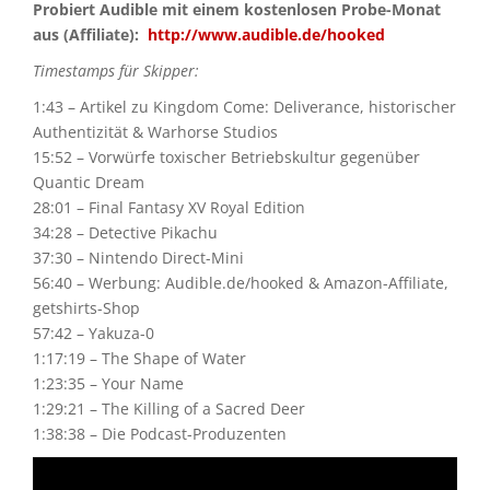
Probiert Audible mit einem kostenlosen Probe-Monat
aus (Affiliate):
http://www.audible.de/hooked
Timestamps für Skipper:
1:43 – Artikel zu Kingdom Come: Deliverance, historischer
Authentizität & Warhorse Studios
15:52 – Vorwürfe toxischer Betriebskultur gegenüber
Quantic Dream
28:01 – Final Fantasy XV Royal Edition
34:28 – Detective Pikachu
37:30 – Nintendo Direct-Mini
56:40 – Werbung: Audible.de/hooked & Amazon-Affiliate,
getshirts-Shop
57:42 – Yakuza-0
1:17:19 – The Shape of Water
1:23:35 – Your Name
1:29:21 – The Killing of a Sacred Deer
1:38:38 – Die Podcast-Produzenten