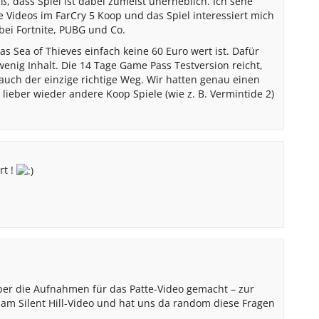
 dass Spiel ist dabei zumeist unerheblich. Ich sehe
Videos im FarCry 5 Koop und das Spiel interessiert mich
bei Fortnite, PUBG und Co.
as Sea of Thieves einfach keine 60 Euro wert ist. Dafür
 wenig Inhalt. Die 14 Tage Game Pass Testversion reicht,
auch der einzige richtige Weg. Wir hatten genau einen
ieber wieder andere Koop Spiele (wie z. B. Vermintide 2)
rt !
er die Aufnahmen für das Patte-Video gemacht – zur
n am Silent Hill-Video und hat uns da random diese Fragen