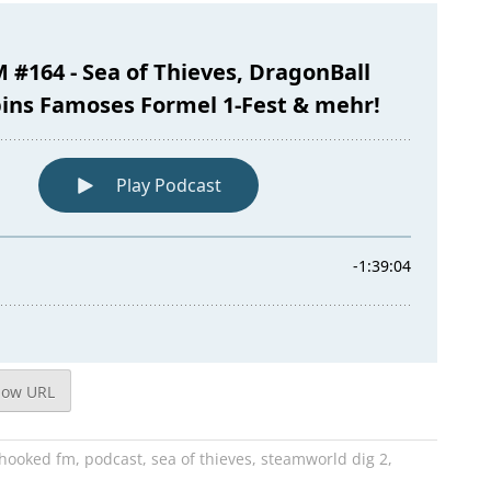
how URL
hooked fm
,
podcast
,
sea of thieves
,
steamworld dig 2
,