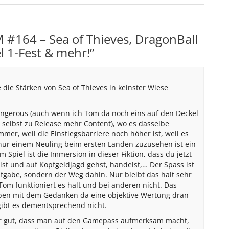
#164 – Sea of Thieves, DragonBall
 1-Fest & mehr!
”
e die Stärken von Sea of Thieves in keinster Wiese
Dangerous (auch wenn ich Tom da noch eins auf den Deckel
 selbst zu Release mehr Content), wo es dasselbe
mer, weil die Einstiegsbarriere noch höher ist, weil es
e nur einem Neuling beim ersten Landen zuzusehen ist ein
m Spiel ist die Immersion in dieser Fiktion, dass du jetzt
ist und auf Kopfgeldjagd gehst, handelst,… Der Spass ist
Aufgabe, sondern der Weg dahin. Nur bleibt das halt sehr
Tom funktioniert es halt und bei anderen nicht. Das
en mit dem Gedanken da eine objektive Wertung dran
gibt es dementsprechend nicht.
ehr gut, dass man auf den Gamepass aufmerksam macht,