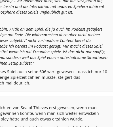
gweilig – vor allem aber auch, weil mir die Navigation auf
r Inseln und die Interaktion mit anderen Spielern inhärent
sphäre dieses Spiels unglaublich gut ist.
bin) Kritik an dem Spiel, die ja auch im Podcast geäußert
läge am Ende. Die widersprechen doch aber nicht meiner
ieser „objektiv“ nicht vorhandene Content bietet da
habe ich bereits im Podcast gesagt: Mir macht dieses Spiel
elbst wenn ich mit Freunden spiele, ist das nicht nur spaßig,
nd, sondern weil das Spiel enorm unterhaltsame Situationen
nen Setup zulässt.“
ses Spiel auch seine 60€ wert gewesen – dass ich nur 10
rige Spielzeit zahlen musste, steigert das
ch mal deutlich.
hichten von Sea of Thieves erst gewesen, wenn man
r gewinnen könnte, wenn man sich weiter entwickeln
eplay hätte und auch etwas erzählen würde.