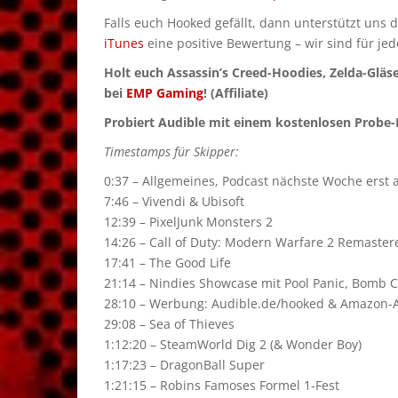
Falls euch Hooked gefällt, dann unterstützt uns 
iTunes
eine positive Bewertung – wir sind für je
Holt euch Assassin’s Creed-Hoodies, Zelda-Gläs
bei
EMP Gaming
! (Affiliate)
Probiert Audible mit einem kostenlosen Probe-M
Timestamps für Skipper:
0:37 – Allgemeines, Podcast nächste Woche erst
7:46 – Vivendi & Ubisoft
12:39 – PixelJunk Monsters 2
14:26 – Call of Duty: Modern Warfare 2 Remaster
17:41 – The Good Life
21:14 – Nindies Showcase mit Pool Panic, Bomb 
28:10 – Werbung: Audible.de/hooked & Amazon-Aff
29:08 – Sea of Thieves
1:12:20 – SteamWorld Dig 2 (& Wonder Boy)
1:17:23 – DragonBall Super
1:21:15 – Robins Famoses Formel 1-Fest