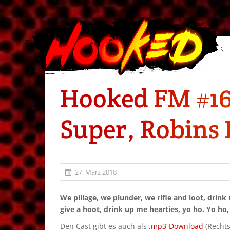
Hooked FM #164
Super, Robins 
27. März 2018
We pillage, we plunder, we rifle and loot, drin
give a hoot, drink up me hearties, yo ho. Yo ho, y
Den Cast gibt es auch als
.mp3-Download
(Rechts