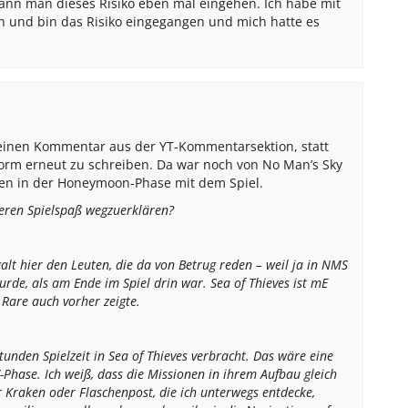
ann man dieses Risiko eben mal eingehen. Ich habe mit
n und bin das Risiko eingegangen und mich hatte es
meinen Kommentar aus der YT-Kommentarsektion, statt
Form erneut zu schreiben. Da war noch von No Man’s Sky
eien in der Honeymoon-Phase mit dem Spiel.
eren Spielspaß wegzuerklären?
alt hier den Leuten, die da von Betrug reden – weil ja in NMS
rde, als am Ende im Spiel drin war. Sea of Thieves ist mE
Rare auch vorher zeigte.
unden Spielzeit in Sea of Thieves verbracht. Das wäre eine
hase. Ich weiß, dass die Missionen in ihrem Aufbau gleich
r Kraken oder Flaschenpost, die ich unterwegs entdecke,