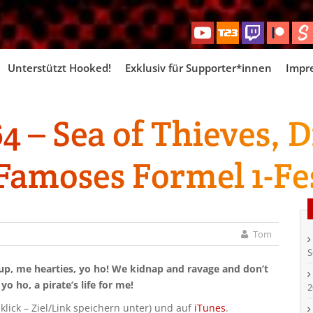
Skip
Unterstützt Hooked!
Exklusiv für Supporter*innen
Impr
to
content
 – Sea of Thieves, 
Famoses Formel 1-Fe
Tom
S
k up, me hearties, yo ho! We kidnap and ravage and don’t
o ho, a pirate’s life for me!
2
klick – Ziel/Link speichern unter) und auf
iTunes
.