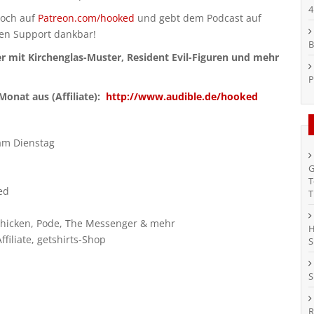
4
doch auf
Patreon.com/hooked
und gebt dem Podcast auf
den Support dankbar!
B
er mit Kirchenglas-Muster, Resident Evil-Figuren und mehr
P
onat aus (Affiliate):
http://www.audible.de/hooked
 am Dienstag
G
T
ed
T
Chicken, Pode, The Messenger & mehr
H
iliate, getshirts-Shop
S
S
R