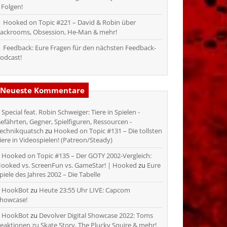
 Folgen!
Hooked on Topic #221 – David & Robin über
ackrooms, Obsession, He-Man & mehr!
Feedback: Eure Fragen für den nächsten Feedback-
odcast!
Neueste Kommentare
Special feat. Robin Schweiger: Tiere in Spielen -
efährten, Gegner, Spielfiguren, Ressourcen -
echnikquatsch
zu
Hooked on Topic #131 – Die tollsten
iere in Videospielen! (Patreon/Steady)
Hooked on Topic #135 – Der GOTY 2002-Vergleich:
ooked vs. ScreenFun vs. GameStar! | Hooked
zu
Eure
piele des Jahres 2002 – Die Tabelle
HookBot
zu
Heute 23:55 Uhr LIVE: Capcom
howcase!
HookBot
zu
Devolver Digital Showcase 2022: Toms
eaktionen zu Skate Story, The Plucky Squire & mehr!