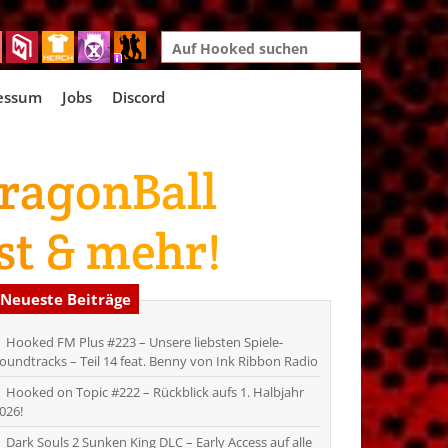
Search
for:
essum
Jobs
Discord
DragonBall
st & mehr!
Neueste Beiträge
Hooked FM Plus #223 – Unsere liebsten Spiele-
oundtracks – Teil 14 feat. Benny von Ink Ribbon Radio
Hooked on Topic #222 – Rückblick aufs 1. Halbjahr
026!
Dark Souls 2 Sunken King DLC – Early Access auf alle