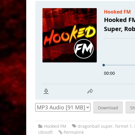
Download
S
Hooked FM
dragonball super
,
formel 1
,
Ubisoft
Permalink