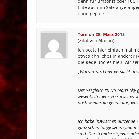
denn für umsonst oder 10€ k
Elite auch im Sale angefange
dann gepackt.
Tom
on
28. März 2018
(Zitat von Aladan)
Ich poste hier einfach mal 
etwas ähnliches in anderer 
die Rede und es hieß, wir s
„Warum wird hier versucht uns
Der Vergleich zu No Man’s Sky g
wesentlich mehr versprochen wu
nach wiederum genau das, was 
Ich habe inzwischen dutzende St
ganz schön lange „Honeymoon“-P
sind. Durch andere Spieler ode