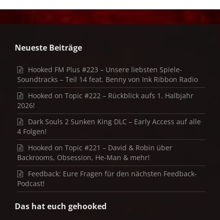
Neueste Beiträge
Hooked FM Plus #223 – Unsere liebsten Spiele-
Soundtracks – Teil 14 feat. Benny von Ink Ribbon Radio
Hooked on Topic #222 – Rückblick aufs 1. Halbjahr
2026!
Dark Souls 2 Sunken King DLC – Early Access auf alle
4 Folgen!
Hooked on Topic #221 – David & Robin über
Backrooms, Obsession, He-Man & mehr!
Feedback: Eure Fragen für den nächsten Feedback-
Podcast!
Das hat euch gehooked