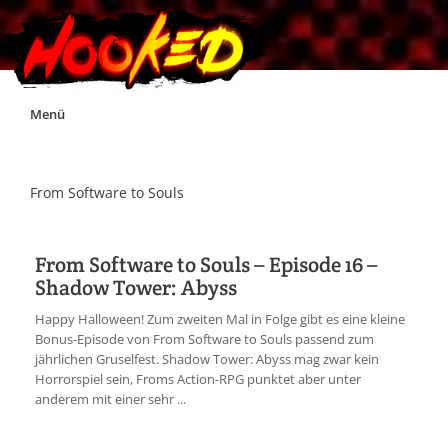
Skip
Menü
to
content
Unterstützt Hooked!
From Software to Souls
Exklusiv für Supporter*innen
From Software to Souls – Episode 16 –
Shadow Tower: Abyss
Impressum
Happy Halloween! Zum zweiten Mal in Folge gibt es eine kleine
Bonus-Episode von From Software to Souls passend zum
Jobs
jährlichen Gruselfest. Shadow Tower: Abyss mag zwar kein
Horrorspiel sein, Froms Action-RPG punktet aber unter
anderem mit einer sehr ...
Discord