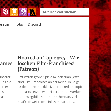
Search
for:
essum
Jobs
Discord
Hooked on Topic #25 – Wir
Games
löschen Film-Franchises!
(Patreon)
 unserer
Erst waren große Spiele-Reihen dran, jetzt
 uns die
sind Film-Franchises an der Reihe: In Folge
: Hier
25 des Patreon-exklusiven Hooked on Topic-
18!
Podcasts setzen wir bei berühmten Werken
cast-
der Bewegtbild-Kultur die Schere an. Viel
Spaß! Hinweis: Den Link zum Patreon...