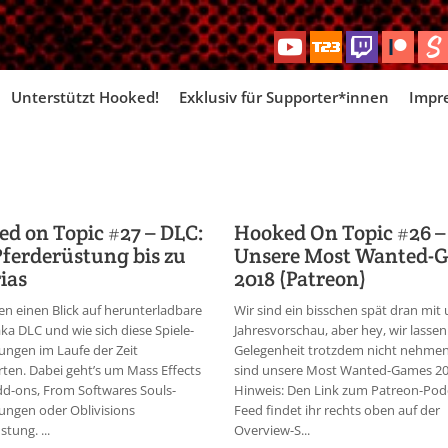
Skip
Unterstützt Hooked!
Exklusiv für Supporter*innen
Impr
to
content
d on Topic #27 – DLC:
Hooked On Topic #26 –
ferderüstung bis zu
Unsere Most Wanted-
ias
2018 (Patreon)
en einen Blick auf herunterladbare
Wir sind ein bisschen spät dran mit
aka DLC und wie sich diese Spiele-
Jahresvorschau, aber hey, wir lassen
ungen im Laufe der Zeit
Gelegenheit trotzdem nicht nehmen
ten. Dabei geht’s um Mass Effects
sind unsere Most Wanted-Games 20
dd-ons, From Softwares Souls-
Hinweis: Den Link zum Patreon-Pod
ungen oder Oblivisions
Feed findet ihr rechts oben auf der
tung. ...
Overview-S...