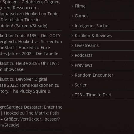
in Spielen - Gefährten, Gegner,
Filme
iguren, Ressourcen -
kquatsch
zu
Hooked on Topic
Games
Die tollsten Tiere in
pielen! (Patreon/Steady)
In eigener Sache
ked on Topic #135 – Der GOTY
Kritiken & Reviews
ergleich: Hooked vs. ScreenFun
Livestreams
meStar! | Hooked
zu
Eure
 des Jahres 2002 – Die Tabelle
Podcasts
kBot
zu
Heute 23:55 Uhr LIVE:
Previews
m Showcase!
Random Encounter
kBot
zu
Devolver Digital
Serien
se 2022: Toms Reaktionen zu
Story, The Plucky Squire &
T23 – Time to Drei
 großartiges Desaster: Enter the
 | Hooked
zu
The Matrix: Path
 – Größer, Verrückter…besser?
on/Steady)