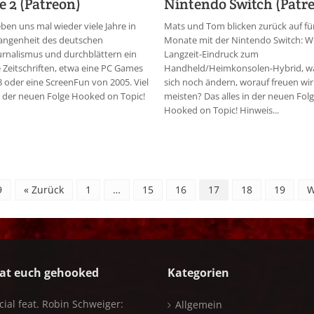
 2 (Patreon)
Nintendo Switch (Patr
ben uns mal wieder viele Jahre in
Mats und Tom blicken zurück auf fü
gangenheit des deutschen
Monate mit der Nintendo Switch: Wi
urnalismus und durchblättern ein
Langzeit-Eindruck zum
e Zeitschriften, etwa eine PC Games
Handheld/Heimkonsolen-Hybrid, w
 oder eine ScreenFun von 2005. Viel
sich noch ändern, worauf freuen wi
 der neuen Folge Hooked on Topic!
meisten? Das alles in der neuen Fol
Hooked on Topic! Hinweis...
9
« Zurück
1
…
15
16
17
18
19
W
at euch gehooked
Kategorien
cial feat. Robin Schweiger:
Allgemein