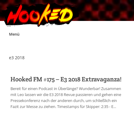
Skip
Menü
to
content
Unterstützt Hooked!
e3 2018
Exklusiv für Supporter*innen
Hooked FM #175 – E3 2018 Extravaganza!
Impressum
Bereit für einen Podcast in Überlänge? Wunderbar! Zusammen
mit Leo lassen wir die E3 2018 Revue passieren und gehen eine
Pressekonferenz nach der anderen durch, um schließlich ein
Jobs
Fazit zur Messe zu ziehen. Timestamps für Skipper: 2:35 - E...
Discord