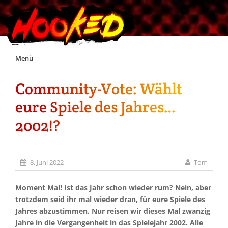
Skip
Menü
to
content
Community-Vote: Wählt
Unterstützt Hooked!
eure Spiele des Jahres…
Exklusiv für Supporter*innen
2002!?
Impressum
8. Juni 2022
Tom
Jobs
Moment Mal! Ist das Jahr schon wieder rum? Nein, aber
trotzdem seid ihr mal wieder dran, für eure Spiele des
Discord
Jahres abzustimmen. Nur reisen wir dieses Mal zwanzig
Jahre in die Vergangenheit in das Spielejahr 2002. Alle