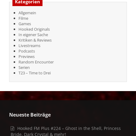
Kategorien
Allgemein
Filme
Games
Hooked Originals
In eigener Sache
Kritiken & Reviews
Livestreams
Podcasts
Previews
Random Encounter
Serien
T23 – Time to Drei
Neueste Beiträge
Hooked FM Plus #224 – Ghost in the Shell, Princess
Bride, Dark Crystal & mehr!