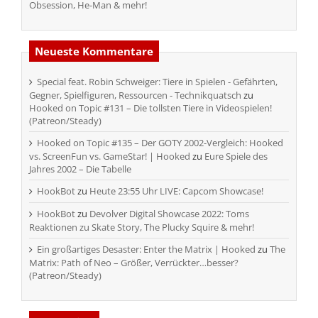
Obsession, He-Man & mehr!
Neueste Kommentare
Special feat. Robin Schweiger: Tiere in Spielen - Gefährten,
Gegner, Spielfiguren, Ressourcen - Technikquatsch
zu
Hooked on Topic #131 – Die tollsten Tiere in Videospielen!
(Patreon/Steady)
Hooked on Topic #135 – Der GOTY 2002-Vergleich: Hooked
vs. ScreenFun vs. GameStar! | Hooked
zu
Eure Spiele des
Jahres 2002 – Die Tabelle
HookBot
zu
Heute 23:55 Uhr LIVE: Capcom Showcase!
HookBot
zu
Devolver Digital Showcase 2022: Toms
Reaktionen zu Skate Story, The Plucky Squire & mehr!
Ein großartiges Desaster: Enter the Matrix | Hooked
zu
The
Matrix: Path of Neo – Größer, Verrückter…besser?
(Patreon/Steady)