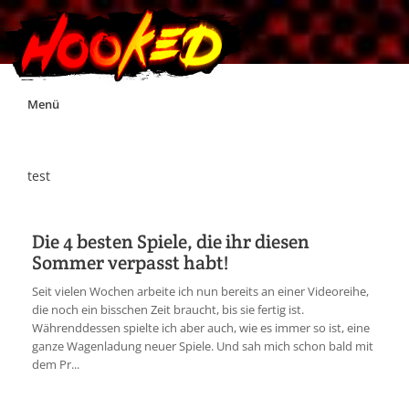
Skip
Menü
to
content
Unterstützt Hooked!
test
Exklusiv für Supporter*innen
Die 4 besten Spiele, die ihr diesen
Sommer verpasst habt!
Impressum
Seit vielen Wochen arbeite ich nun bereits an einer Videoreihe,
die noch ein bisschen Zeit braucht, bis sie fertig ist.
Jobs
Währenddessen spielte ich aber auch, wie es immer so ist, eine
ganze Wagenladung neuer Spiele. Und sah mich schon bald mit
dem Pr...
Discord