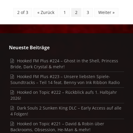
2 of 3
« Zurück
1
2
3
Weiter »
Neueste Beiträge
Hooked FM Plus #224 – Ghost in the Shell, Princess
Bride, Dark Crystal & mehr!
Hooked FM Plus #223 – Unsere liebsten Spiele-
Soundtracks – Teil 14 feat. Benny von Ink Ribbon Radio
Hooked on Topic #222 – Rückblick aufs 1. Halbjahr
2026!
Dark Souls 2 Sunken King DLC – Early Access auf alle
4 Folgen!
Hooked on Topic #221 – David & Robin über
Backrooms, Obsession, He-Man & mehr!