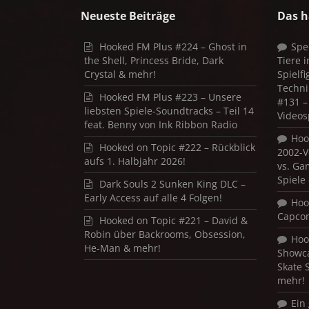
Neueste Beiträge
Das h
Hooked FM Plus #224 – Ghost in
Spe
the Shell, Princess Bride, Dark
Tiere 
Crystal & mehr!
Spielf
Techni
Hooked FM Plus #223 – Unsere
#131 – 
liebsten Spiele-Soundtracks – Teil 14
Videos
feat. Benny von Ink Ribbon Radio
Hoo
Hooked on Topic #222 – Rückblick
2002-V
aufs 1. Halbjahr 2026!
vs. Ga
Spiele
Dark Souls 2 Sunken King DLC –
Early Access auf alle 4 Folgen!
Hoo
Capco
Hooked on Topic #221 – David &
Robin über Backrooms, Obsession,
Hoo
He-Man & mehr!
Showca
Skate 
mehr!
Ein