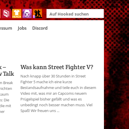
Search
for:
essum
Jobs
Discord
k –
Was kann Street Fighter V?
 Talk
Nach knapp über 30 Stunden in Street
Fighter 5 mache ich eine kurze
m Break
Bestandsaufnahme und teile euch in diesem
hichten
Video mit, was mir an Capcoms neuem
 kaum
Prügelspiel bisher gefällt und was es
s: Die
unbedingt noch besser machen muss. Viel
die mit
Spaß! Wir freuen uns ...
mer