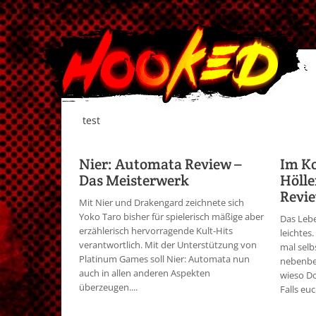
test
Nier: Automata Review –
Im Ko
Das Meisterwerk
Hölle
Revi
Mit Nier und Drakengard zeichnete sich
Yoko Taro bisher für spielerisch mäßige aber
Das Lebe
erzählerisch hervorragende Kult-Hits
leichtes.
verantwortlich. Mit der Unterstützung von
mal sel
Platinum Games soll Nier: Automata nun
nebenbei
auch in allen anderen Aspekten
wieso Do
überzeugen....
Falls eu