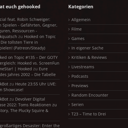
at euch gehooked
Kategorien
cial feat. Robin Schweiger:
Allgemein
in Spielen - Gefährten, Gegner,
Filme
iguren, Ressourcen -
kquatsch
zu
Hooked on Topic
Games
Die tollsten Tiere in
pielen! (Patreon/Steady)
In eigener Sache
ked on Topic #135 – Der GOTY
Kritiken & Reviews
ergleich: Hooked vs. ScreenFun
Livestreams
meStar! | Hooked
zu
Eure
 des Jahres 2002 – Die Tabelle
Podcasts
kBot
zu
Heute 23:55 Uhr LIVE:
Previews
m Showcase!
Random Encounter
kBot
zu
Devolver Digital
Serien
se 2022: Toms Reaktionen zu
Story, The Plucky Squire &
T23 – Time to Drei
 großartiges Desaster: Enter the