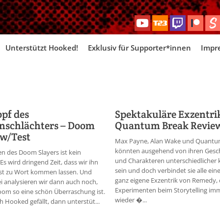
Skip
Unterstützt Hooked!
Exklusiv für Supporter*innen
Impr
to
content
pf des
Spektakuläre Exzentri
nschlächters – Doom
Quantum Break Review
ew/Test
Max Payne, Alan Wake und Quantu
könnten ausgehend von ihren Gesc
n des Doom Slayers ist kein
und Charakteren unterschiedlicher
 Es wird dringend Zeit, dass wir ihn
sein und doch verbindet sie alle eine
bst zu Wort kommen lassen. Und
ganz eigene Exzentrik von Remedy, 
 analysieren wir dann auch noch,
Experimenten beim Storytelling im
om so eine schön Überraschung ist.
wieder �...
ch Hooked gefällt, dann unterstüt...