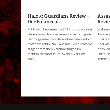
Halo 5: Guardians Review –
Assas
Der Balanceakt
Revie
Mit Halo 4 bewiesen die 343 Studios vor drei
Während
Jahren zwar, dass die Serie durchaus in gute
Assassin
Hände gegeben wurde, enttäuschten jedoch
überrasc
trotzdem zahlreiche Fans mit vielen schlecht
über die
aufgenommenen Veränderungen im
doch jed
Mehrspielermodus. Im zweiten Versuch
Enttäus
wol...
immer ...