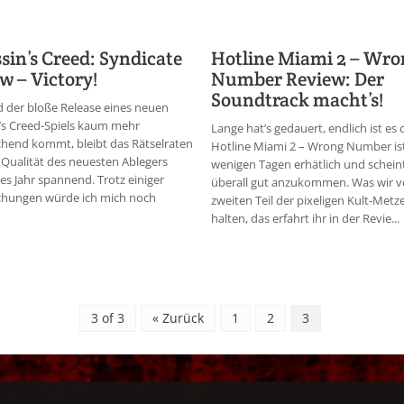
sin’s Creed: Syndicate
Hotline Miami 2 – Wr
w – Victory!
Number Review: Der
Soundtrack macht’s!
 der bloße Release eines neuen
’s Creed-Spiels kaum mehr
Lange hat’s gedauert, endlich ist es 
hend kommt, bleibt das Rätselraten
Hotline Miami 2 – Wrong Number ist
 Qualität des neuesten Ablegers
wenigen Tagen erhätlich und scheint
es Jahr spannend. Trotz einiger
überall gut anzukommen. Was wir 
chungen würde ich mich noch
zweiten Teil der pixeligen Kult-Metze
halten, das erfahrt ihr in der Revie...
3 of 3
« Zurück
1
2
3