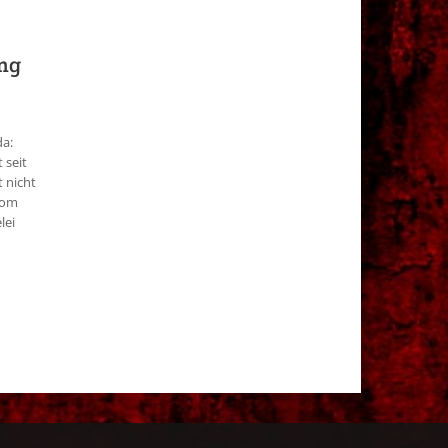
ong
da:
 seit
 nicht
vom
lei