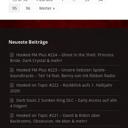
95
96
Weiter »
Neueste Beiträge
Hooked FM Plus #224 – Ghost in the Shell, Princess
Bride, Dark Crystal & mehr!
Hooked FM Plus #223 – Unsere liebsten Spiele-
Soundtracks – Teil 14 feat. Benny von Ink Ribbon Radio
Hooked on Topic #222 – Rückblick aufs 1. Halbjahr
2026!
Dark Souls 2 Sunken King DLC – Early Access auf alle
4 Folgen!
Hooked on Topic #221 – David & Robin über
Backrooms, Obsession, He-Man & mehr!