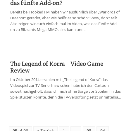
das fünfte Add-on?
Bereits bei Hooked FM haben wir ausführlich über „Warlords of
Draenor“ geredet, aber wie heißt es so schön: Show, don’t tell!
Also zeigen wir euch einfach mal im Video, was das fünfte Add-
on zu Blizzards Mega-MMO alles kann und...
The Legend of Korra – Video Game
Review
Im Oktober 2014 erschien mit „The Legend of Korra“ das
Videospiel zur TV-Serie. Inzwischen habe ich den Cartoon
soweit nachgeholt, dass ich mich ohne Sorge vor Spoilern in das
Spiel stürzen konnte, denn die TV-Versoftung setzt unmittelba...
95 of 96
« Zurück
1
…
93
94