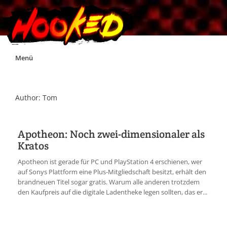
Skip
Menü
to
content
Unterstützt Hooked!
Author: Tom
Exklusiv für Supporter*innen
Apotheon: Noch zwei-dimensionaler als
Kratos
Impressum
Apotheon ist gerade für PC und PlayStation 4 erschienen, wer
auf Sonys Plattform eine Plus-Mitgliedschaft besitzt, erhält den
Jobs
brandneuen Titel sogar gratis. Warum alle anderen trotzdem
den Kaufpreis auf die digitale Ladentheke legen sollten, das er...
Discord